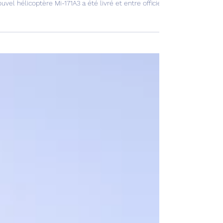
Mi-171A3 entre en service chez Gazprom !
uvel hélicoptère Mi-171A3 a été livré et entre officiellement en service.