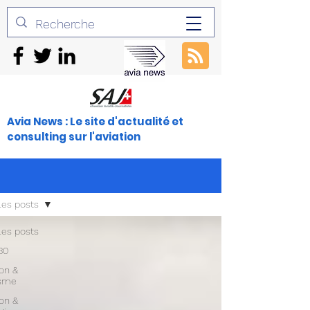
Avia News : Le site d'actualité et
consulting sur l'aviation
les posts
les posts
30
ion &
isme
ion &