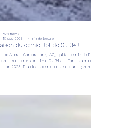
Avia news
10 déc. 2025
4 min de lecture
raison du dernier lot de Su-34 !
ited Aircraft Corporation (UAC), qui fait partie de Rostec, a achevé la li
ardiers de première ligne Su-34 aux Forces aérospatiales russes (VK
uction 2025. Tous les appareils ont subi une gamme complète de tests 
cession, a rapporté l’UAC.