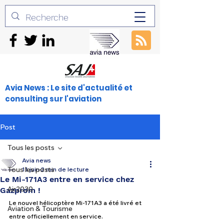
Avia News : Le site d'actualité et
consulting sur l'aviation
Post
Tous les posts
Avia news
Tous les posts
11 juin
2 min de lecture
Le Mi-171A3 entre en service chez
Air2030
Gazprom !
Le nouvel hélicoptère Mi-171A3 a été livré et 
Aviation & Tourisme
entre officiellement en service. 