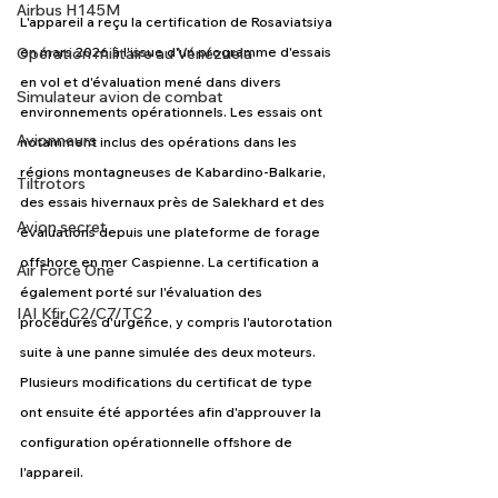
Airbus H145M
L'appareil a reçu la certification de Rosaviatsiya 
Opération militaire au Vénézuela
en mars 2026 à l'issue d'un programme d'essais 
en vol et d'évaluation mené dans divers 
Simulateur avion de combat
environnements opérationnels. Les essais ont 
Avionneurs
notamment inclus des opérations dans les 
régions montagneuses de Kabardino-Balkarie, 
Tiltrotors
des essais hivernaux près de Salekhard et des 
Avion secret
évaluations depuis une plateforme de forage 
offshore en mer Caspienne. La certification a 
Air Force One
également porté sur l'évaluation des 
IAI Kfir C2/C7/TC2
procédures d'urgence, y compris l'autorotation 
suite à une panne simulée des deux moteurs. 
Plusieurs modifications du certificat de type 
ont ensuite été apportées afin d'approuver la 
configuration opérationnelle offshore de 
l'appareil.