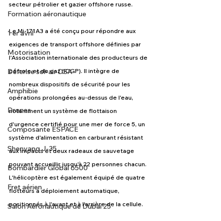
secteur pétrolier et gazier offshore russe.
Formation aéronautique
Le Mi-171A3 a été conçu pour répondre aux 
1 er avril
exigences de transport offshore définies par 
Motorisation
l'Association internationale des producteurs de 
Défense sol-air DSA
pétrole et de gaz (IOGP). Il intègre de 
nombreux dispositifs de sécurité pour les 
Amphibie
opérations prolongées au-dessus de l'eau, 
Drones
notamment un système de flottaison 
d'urgence certifié pour une mer de force 5, un 
Composante ESPACE
système d'alimentation en carburant résistant 
Shenyang J-35
aux impacts et deux radeaux de sauvetage 
pouvant accueillir jusqu'à 22 personnes chacun. 
Bombardier Global 6500
L'hélicoptère est également équipé de quatre 
Fret aérien
flotteurs à déploiement automatique, 
positionnés à l'avant et à l'arrière de la cellule.
Salon Aéronautique de Dubaï 25