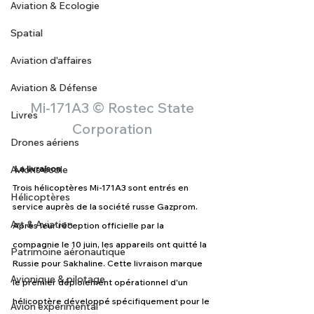
Aviation & Ecologie
Spatial
Aviation d'affaires
Aviation & Défense
 Mi-171A3 © Rostec State 
Livres
Corporation
Drones aériens
Avions école
La livraison
Trois hélicoptères Mi-171A3 sont entrés en 
Hélicoptères
service auprès de la société russe Gazprom. 
Art & Aviation
Après leur réception officielle par la 
compagnie le 10 juin, les appareils ont quitté la 
Patrimoine aéronautique
Russie pour Sakhaline. Cette livraison marque 
Avionique & pilotage
le premier déploiement opérationnel d'un 
hélicoptère développé spécifiquement pour le 
Avion expérimental