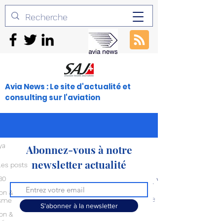
Avia News : Le site d'actualité et
consulting sur l'aviation
yang J-35
Abonnez-vous à notre
newsletter actualité
les posts
Posts à venir
30
ion &
Découvrez d'autres catégories de ce blog ou revene
isme
S'abonner à la newsletter
ion &