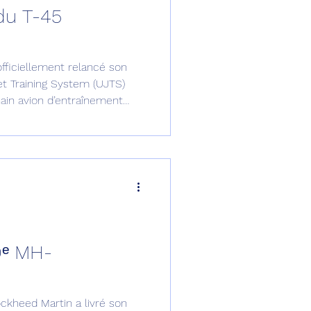
du T-45
omposante ESPACE
 officiellement relancé son
e de Dubaï 25
t Training System (UJTS)
ain avion d’entraînement
ns et de retards.
t
Avionneurs
0ᵉ MH-
ockheed Martin a livré son