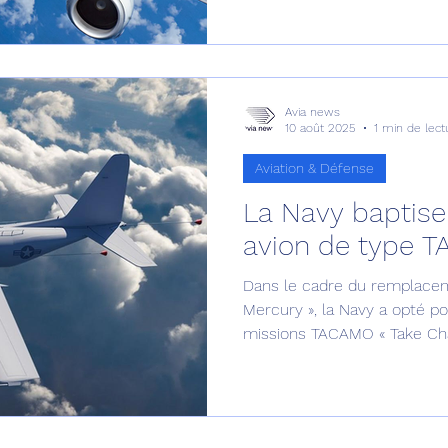
des programmes de rempla
Avia news
10 août 2025
1 min de lect
Aviation & Défense
La Navy baptise
avion de type T
Dans le cadre du remplacem
Mercury », la Navy a opté p
missions TACAMO « Take Ch