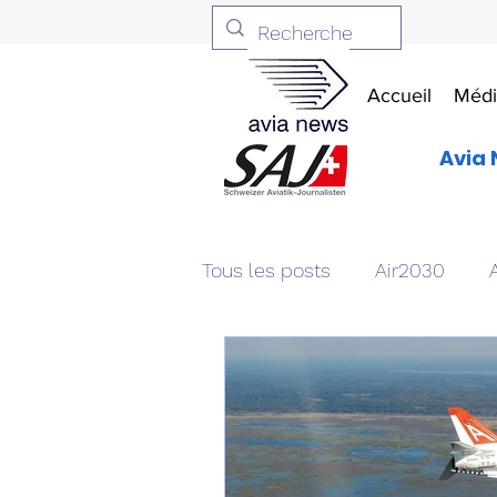
Accueil
Médi
Avia 
Tous les posts
Air2030
Aviation & Défense
Livr
Patrimoine aéronautique