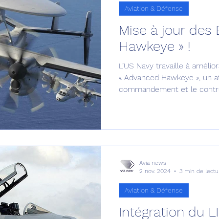
Aviation & Défense
Mise à jour des
Hawkeye » !
L’US Navy travaille à amélio
« Advanced Hawkeye », un at
commandement et le contrô
Avia news
2 nov. 2024
3 min de lectu
Aviation & Défense
Intégration du 