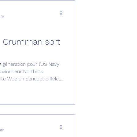
ure
op Grumman sort
ᵉ génération pour l’US Navy
 l’avionneur Northrop
te Web un concept officiel
de sa vision.
ure