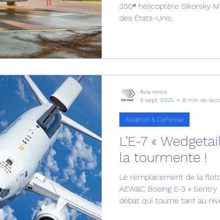
350ᵉ hélicoptère Sikorsky 
des États-Unis.
Avia news
9 sept. 2025
8 min de lect
Aviation & Défense
L’E-7 « Wedgetai
la tourmente !
Le remplacement de la flotte
AEW&C Boeing E-3 « Sentry »
débat qui tourne tant au niv
pertinence du vecteur qu'au