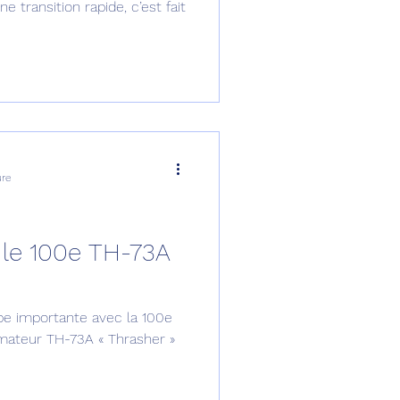
 transition rapide, c’est fait
ure
é le 100e TH-73A
pe importante avec la 100e
ormateur TH-73A « Thrasher »