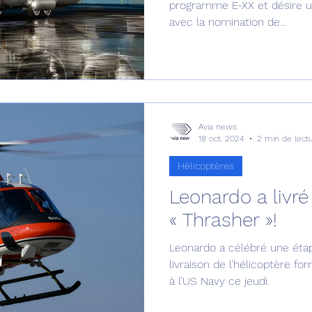
programme E-XX et désire une
avec la nomination de...
Avia news
18 oct. 2024
2 min de lect
Hélicoptères
Leonardo a livr
« Thrasher »!
Leonardo a célébré une éta
livraison de l’hélicoptère f
à l’US Navy ce jeudi.