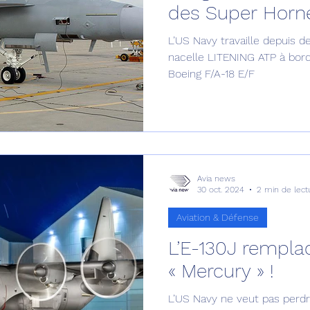
des Super Horne
L’US Navy travaille depuis de
nacelle LITENING ATP à bor
Boeing F/A-18 E/F
Avia news
30 oct. 2024
2 min de lect
Aviation & Défense
L’E-130J remplac
« Mercury » !
L’US Navy ne veut pas perd