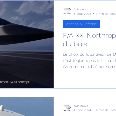
Avia news
8 août 2025
3 min de lect
Aviation & Défense
F/A-XX, Northr
du bois !
Le choix du futur avion de 6
n’est toujours pas fait, mais
Grumman a publié sur son si
du F/A-XX, offrant un aperçu 
Avia news
13 nov. 2024
4 min de lect