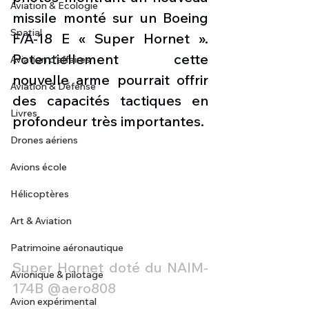
Aviation & Ecologie
missile monté sur un Boeing 
Spatial
F/A-18 E « Super Hornet ». 
Potentiellement cette 
Aviation d'affaires
nouvelle arme pourrait offrir 
Aviation & Défense
des capacités tactiques en 
Livres
profondeur très importantes. 
Drones aériens
Avions école
Hélicoptères
Art & Aviation
Patrimoine aéronautique
Super Hornet doté du NAIM-
Avionique & pilotage
174B @aero808
Avion expérimental