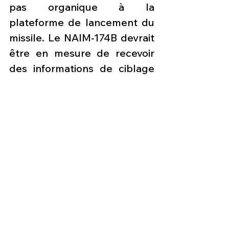
pas organique à la 
plateforme de lancement du 
missile. Le NAIM-174B devrait 
être en mesure de recevoir 
des informations de ciblage 
via les F-35 ainsi que de 
l’avion radar E-2D « Advanced 
Hawkeye » pour attaquer des 
cibles situées au-delà de la 
portée de son propre radar 
ainsi que des ensembles de 
cibles qu'il ne pourrait pas 
gérer autrement, comme les 
missiles balistiques par 
exemple. Nous avons ici 