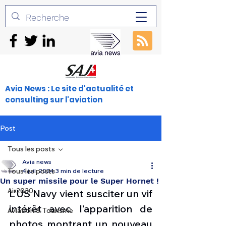
Avia News : Le site d'actualité et
consulting sur l'aviation
Post
Tous les posts
Avia news
Tous les posts
4 juil. 2024
3 min de lecture
Un super missile pour le Super Hornet !
Air2030
L’US Navy vient susciter un vif 
intérêt avec l’apparition de 
Aviation & Tourisme
photos montrant un nouveau 