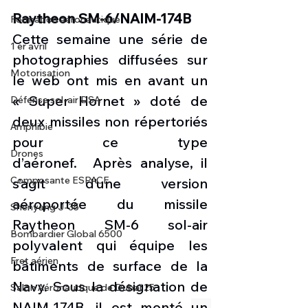
Raytheon SM-6/NAIM-174B 
Formation aéronautique
Cette semaine une série de 
1 er avril
photographies diffusées sur 
Motorisation
le web ont mis en avant un 
« Super Hornet » doté de 
Défense sol-air DSA
deux missiles non répertoriés 
Amphibie
pour ce type 
Drones
d’aéronef.  Après analyse, il 
Composante ESPACE
s’agit d’une version 
aéroportée du missile 
Shenyang J-35
Raytheon SM-6 sol-air 
Bombardier Global 6500
polyvalent qui équipe les 
Fret aérien
bâtiments de surface de la 
Navy. Sous la désignation de 
Salon Aéronautique de Dubaï 25
NAIM-174B, il est monté 
un 