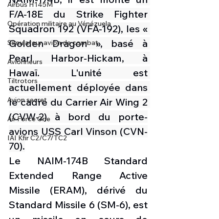
Airbus H145M
F/A-18E du Strike Fighter 
Opération militaire au Vénézuela
Squadron 192 (VFA-192), les « 
Golden Dragon », basé à 
Simulateur avion de combat
Pearl Harbor-Hickam, à 
Avionneurs
Hawaï. L'unité est 
Tiltrotors
actuellement déployée dans 
Avion secret
le cadre du Carrier Air Wing 2 
(CVW-2) à bord du porte-
Air Force One
avions USS Carl Vinson (CVN-
IAI Kfir C2/C7/TC2
70).
Le NAIM-174B Standard 
Extended Range Active 
Missile (ERAM), dérivé du 
Standard Missile 6 (SM-6), est 