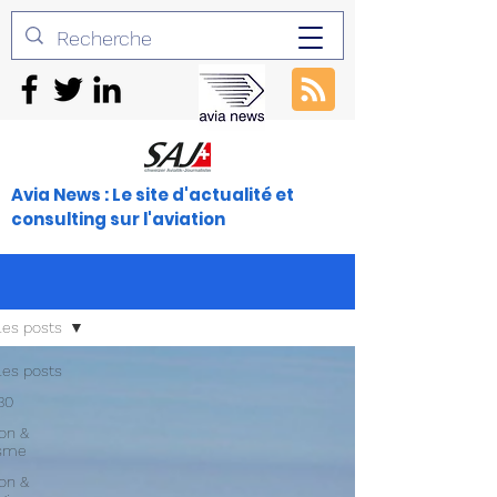
Avia News : Le site d'actualité et
consulting sur l'aviation
les posts
les posts
30
ion &
isme
ion &