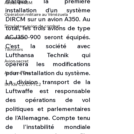
marque la première 
Airbus H145M
installation d’un système 
Opération militaire au Vénézuela
DIRCM sur un avion A350. Au 
Simulateur avion de combat
total, les trois avions de type 
ACJ350-900 seront équipés. 
Avionneurs
C’est la société avec 
Tiltrotors
Lufthansa Technik qui 
Avion secret
opérera les modifications 
pour l’installation du système.
Air Force One
La division transport de la 
IAI Kfir C2/C7/TC2
Luftwaffe est responsable 
des opérations de vol 
politiques et parlementaires 
de l’Allemagne. Compte tenu 
de l'instabilité mondiale 