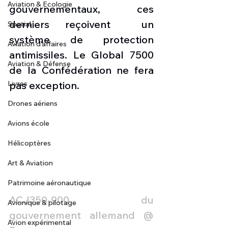
Aviation & Ecologie
gouvernementaux, ces 
derniers reçoivent  un 
Spatial
système de protection 
Aviation d'affaires
antimissiles. Le Global 7500 
Aviation & Défense
de la Confédération ne fera 
Livres
pas exception.
Drones aériens
Avions école
Hélicoptères
Art & Aviation
Patrimoine aéronautique
ACJ350-900 du 
Avionique & pilotage
gouvernement allemand @ 
Avion expérimental