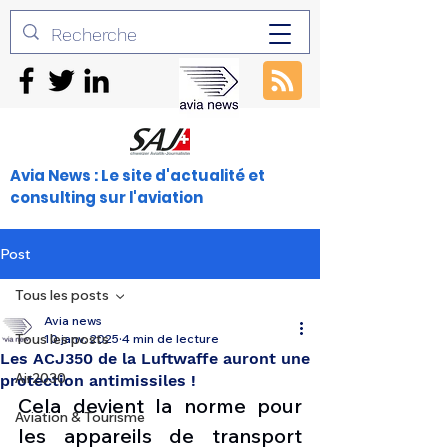
Avia News : Le site d'actualité et
consulting sur l'aviation
Post
Tous les posts
Avia news
Tous les posts
10 janv. 2025
4 min de lecture
Les ACJ350 de la Luftwaffe auront une
Air2030
protection antimissiles !
Cela devient la norme pour 
Aviation & Tourisme
les appareils de transport 