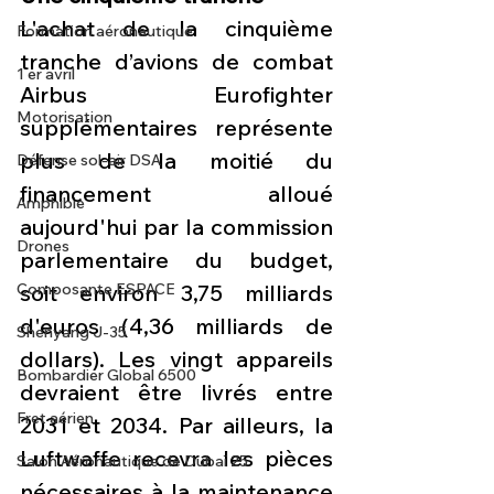
L'achat de la cinquième 
Formation aéronautique
tranche d’avions de combat 
1 er avril
Airbus Eurofighter 
Motorisation
supplémentaires représente 
plus de la moitié du 
Défense sol-air DSA
financement alloué 
Amphibie
aujourd'hui par la commission 
Drones
parlementaire du budget, 
Composante ESPACE
soit environ 3,75 milliards 
d'euros (4,36 milliards de 
Shenyang J-35
dollars). Les vingt appareils 
Bombardier Global 6500
devraient être livrés entre 
Fret aérien
2031 et 2034. Par ailleurs, la 
Luftwaffe recevra les pièces 
Salon Aéronautique de Dubaï 25
nécessaires à la maintenance 