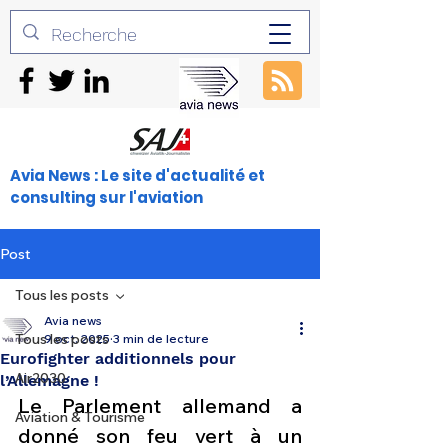
Avia News : Le site d'actualité et
consulting sur l'aviation
Post
Tous les posts
Avia news
Tous les posts
9 oct. 2025
3 min de lecture
Eurofighter additionnels pour
Air2030
l’Allemagne !
Le Parlement allemand a 
Aviation & Tourisme
donné son feu vert à un 