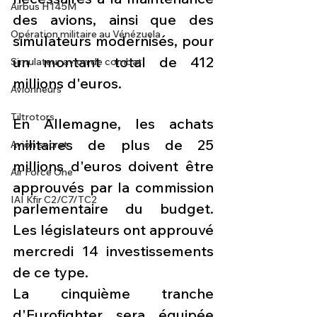
Airbus H145M
des avions, ainsi que des 
Opération militaire au Vénézuela
simulateurs modernisés, pour 
un montant total de 412 
Simulateur avion de combat
millions d'euros.
Avionneurs
Tiltrotors
En Allemagne, les achats 
militaires de plus de 25 
Avion secret
millions d'euros doivent être 
Air Force One
approuvés par la commission 
IAI Kfir C2/C7/TC2
parlementaire du budget. 
Les législateurs ont approuvé 
mercredi 14 investissements 
de ce type.
La cinquième tranche 
d'Eurofighter sera équipée 