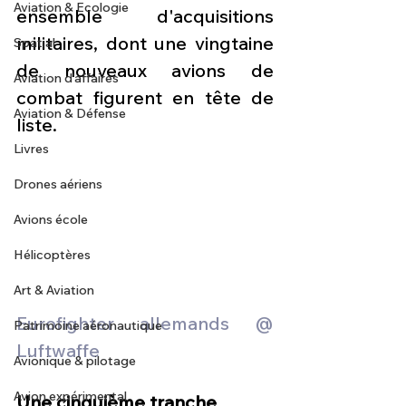
Aviation & Ecologie
ensemble d'acquisitions 
militaires, dont une vingtaine 
Spatial
de nouveaux avions de 
Aviation d'affaires
combat figurent en tête de 
Aviation & Défense
liste.
Livres
Drones aériens
Avions école
Hélicoptères
Art & Aviation
Eurofighter allemands @ 
Patrimoine aéronautique
Luftwaffe
Avionique & pilotage
Avion expérimental
Une cinquième tranche