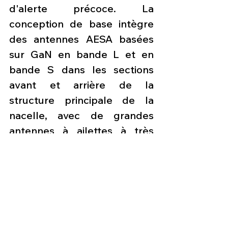
d'alerte précoce. La 
conception de base intègre 
des antennes AESA basées 
sur GaN en bande L et en 
bande S dans les sections 
avant et arrière de la 
structure principale de la 
nacelle, avec de grandes 
antennes à ailettes à très 
haute fréquence (VHF) et 
ultra-haute fréquence (UHF) 
montées à l'extérieur. Pesant 
moins de 350 kg, cette 
version a été spécialement 
conçue pour être intégrée 