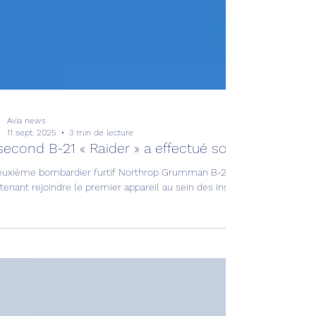
Avia news
11 sept. 2025
3 min de lecture
second B-21 « Raider » a effectué son vol inaugural
euxième bombardier furtif Northrop Grumman B-21 « Raider » a effectué
enant rejoindre le premier appareil au sein des installations de la bas