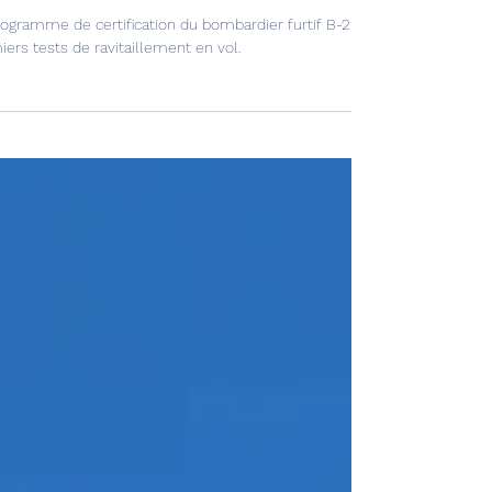
ais de ravitaillement en vol pour le B-21 !
rogramme de certification du bombardier furtif B-21 « Raider » continu
ers tests de ravitaillement en vol.