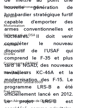
nouvelle génération de 
Formation aéronautique
bombardier stratégique furtif 
1 er avril
capable d’emporter des 
Motorisation
armes conventionnelles et 
Défense sol-air DSA
nucléaires. Il doit venir 
compléter le nouveau 
Amphibie
dispositif de l’USAF qui 
Drones
comprend le F-35 et plus 
Composante ESPACE
tard le NGAD, des nouveaux 
ravitailleurs KC-46A et la 
Shenyang J-35
modernisation des F-15. Le 
Bombardier Global 6500
programme LRS-B a été 
Fret aérien
officiellement lancé en 2012. 
Le projet LRS-B est 
Salon Aéronautique de Dubaï 25