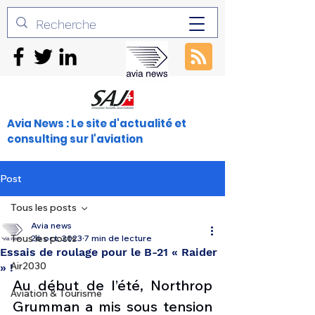
Avia News : Le site d'actualité et
consulting sur l'aviation
Post
Tous les posts
Avia news
Tous les posts
26 oct. 2023
7 min de lecture
Essais de roulage pour le B-21 « Raider
Air2030
» !
Au début de l’été, Northrop 
Aviation & Tourisme
Grumman a mis sous tension 