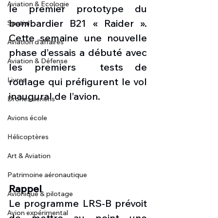
Aviation & Ecologie
le premier prototype du 
bombardier B21 « Raider ». 
Spatial
Cette semaine une nouvelle 
Aviation d'affaires
phase d’essais a débuté avec 
Aviation & Défense
les premiers  tests de 
Livres
roulage qui préfigurent le vol 
inaugural de l’avion.
Drones aériens
Avions école
Hélicoptères
Art & Aviation
Patrimoine aéronautique
Rappel 
Avionique & pilotage
Le programme LRS-B prévoit 
Avion expérimental
de mettre au point une 