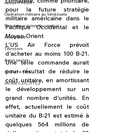
considéré, comme prioritaire, 
Airbus H145M
pour la future stratégie 
Opération militaire au Vénézuela
militaire américaine dans le 
Simulateur avion de combat
Pacifique Occidental et le 
Moyen-Orient
Avionneurs
L'US Air Force prévoit 
Tiltrotors
d'acheter au moins 100 B-21. 
Avion secret
Une telle commande aurait 
pour résultat de réduire le 
Air Force One
coût unitaire, en amortissant 
IAI Kfir C2/C7/TC2
le développement sur un 
grand nombre d'unités. En 
effet, actuellement le coût 
unitaire du B-21 est estimé à 
quelques 564 millions de 