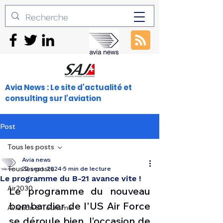
Avia News : Le site d'actualité et
consulting sur l'aviation
Post
Tous les posts
Avia news
Tous les posts
22 sept. 2024
5 min de lecture
Le programme du B-21 avance vite !
Air2030
Le programme du nouveau 
bombardier de l'US Air Force 
Aviation & Tourisme
se déroule bien, l’occasion de 