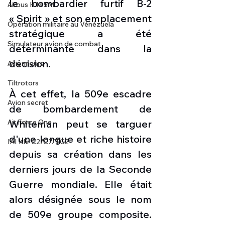
le bombardier furtif B-2 
Airbus H145M
« Spirit » et son emplacement 
Opération militaire au Vénézuela
stratégique a été 
Simulateur avion de combat
déterminante dans la 
décision.
Avionneurs
Tiltrotors
À cet effet, la 509e escadre 
Avion secret
de bombardement de 
Whiteman peut se targuer 
Air Force One
d'une longue et riche histoire 
IAI Kfir C2/C7/TC2
depuis sa création dans les 
derniers jours de la Seconde 
Guerre mondiale. Elle était 
alors désignée sous le nom 
de 509e groupe composite. 