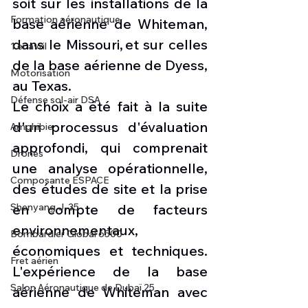
soit sur les installations de la 
Formation aéronautique
base aérienne de Whiteman, 
dans le Missouri, et sur celles 
1 er avril
de la base aérienne de Dyess, 
Motorisation
au Texas.
Défense sol-air DSA
Le choix a été fait à la suite 
d'un processus d'évaluation 
Amphibie
approfondi, qui comprenait 
Drones
une analyse opérationnelle, 
Composante ESPACE
des études de site et la prise 
en compte de facteurs 
Shenyang J-35
environnementaux, 
Bombardier Global 6500
économiques et techniques. 
Fret aérien
L'expérience de la base 
Salon Aéronautique de Dubaï 25
aérienne de Whiteman avec 