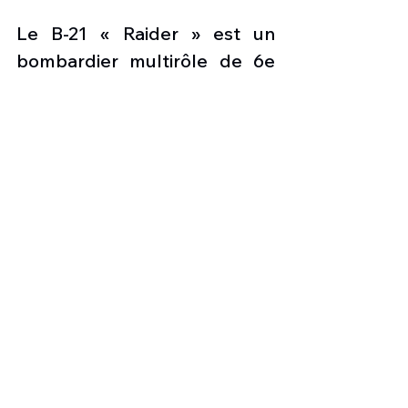
Le B-21 « Raider » est un 
bombardier multirôle de 6e 
génération qui fournira à l’US 
Air Force une longue portée, 
une capacité de survie élevée 
et une flexibilité de charge 
utile pour les missions. Le B-
21 est conçu pour pénétrer 
les défenses les plus 
résistantes afin d’effectuer 
des frappes de précision. Afin 
de répondre aux futurs 
engagements, l’avionneur 
Northrop Grumman a établi 