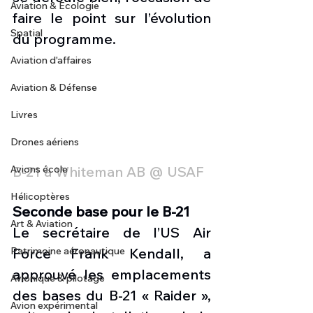
Aviation & Ecologie
faire le point sur l’évolution 
Spatial
du programme.
Aviation d'affaires
Aviation & Défense
Livres
Drones aériens
B-21 à Whiteman AB @ USAF
Avions école
Hélicoptères
Seconde base pour le B-21
Art & Aviation
Le secrétaire de l’US Air 
Force Frank Kendall, a 
Patrimoine aéronautique
approuvé les emplacements 
Avionique & pilotage
des bases du B-21 « Raider », 
Avion expérimental