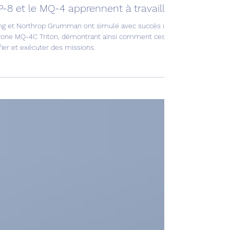
ation & Défense
P-8 et le MQ-4 apprennent à travailler ensemble !
ng et Northrop Grumman ont simulé avec succès une collaboration entr
rone MQ-4C Triton, démontrant ainsi comment ces plateformes peuve
fier et exécuter des missions.