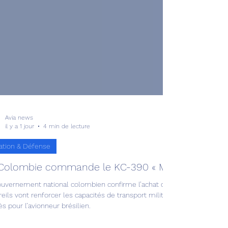
Avia news
il y a 1 jour
4 min de lecture
ation & Défense
Colombie commande le KC-390 « Millennium » !
ouvernement national colombien confirme l’achat d’avions de transpor