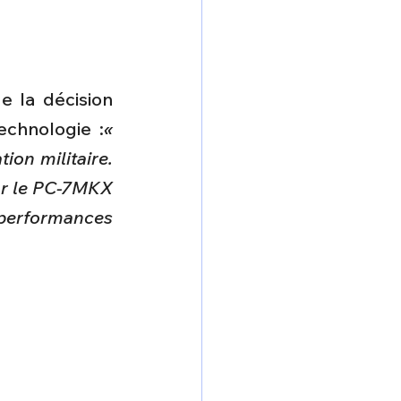
 la décision 
technologie :
« 
on militaire. 
ur le PC-7MKX 
erformances 