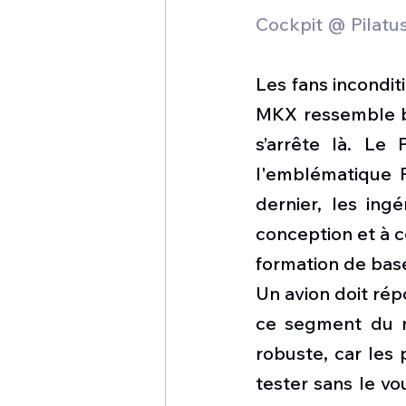
Cockpit @ Pilatus
Les fans incondi
MKX ressemble be
s’arrête là. Le
l'emblématique P
dernier, les ing
conception et à c
formation de base
Un avion doit rép
ce segment du m
robuste, car les 
tester sans le vo