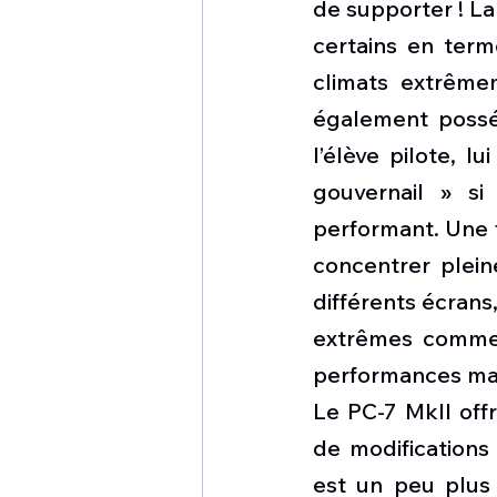
de supporter ! La
certains en term
climats extrême
également posséd
l’élève pilote, 
gouvernail » si 
performant. Une f
concentrer plein
différents écrans
extrêmes comme l
performances max
Le PC-7 MkII offr
de modifications
est un peu plus 