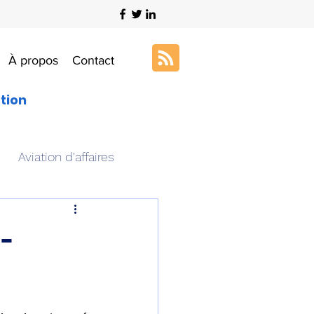
À propos
Contact
ation
Aviation d'affaires
s
Art & Aviation
C-
ation aéronautique