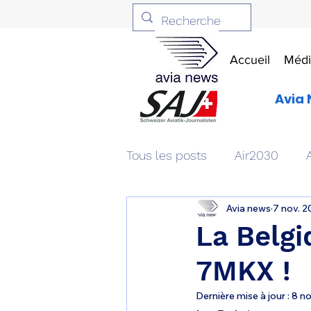
Accueil
Médi
Avia 
Tous les posts
Air2030
Avia news
7 nov. 2
Aviation & Défense
Livr
La Belgi
7MKX !
Patrimoine aéronautique
Dernière mise à jour :
8 no