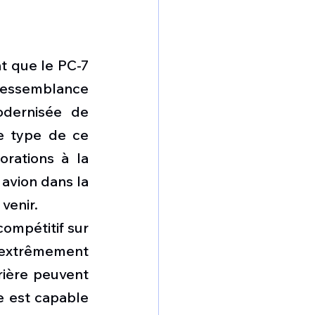
 que le PC-7 
ressemblance 
dernisée de 
e type de ce 
rations à la 
avion dans la 
venir.
mpétitif sur 
 extrêmement 
rière peuvent 
e est capable 