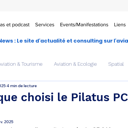
as et podcast
Services
Events/Manifestations
Liens
News : Le site d'actualité et consulting sur l'avi
Aviation & Tourisme
Aviation & Ecologie
Spatial
025
4 min de lecture
es
Drones aériens
Avions école
Hélicoptère
que choisi le Pilatus P
Avionique & pilotage
Avion expérimental
Form
v. 2025