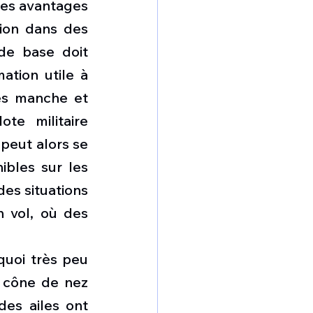
des avantages 
ion dans des 
e base doit 
tion utile à 
es manche et 
te militaire 
peut alors se 
bles sur les 
es situations 
 vol, où des 
quoi très peu 
 cône de nez 
es ailes ont 