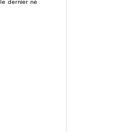
e dernier né 
omposante ESPACE
e de Dubaï 25
t
Avionneurs