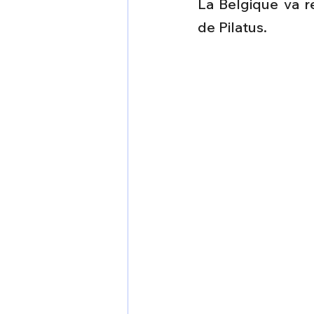
La Belgique va re
1 er avril
Motorisation
de Pilatus.
Shenyang J-35
Bombard
Airbus H145M
Opération
Tiltrotors