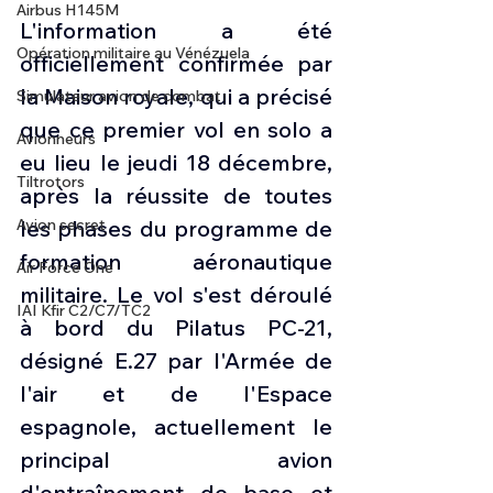
Airbus H145M
L'information a été 
Opération militaire au Vénézuela
officiellement confirmée par 
la Maison royale, qui a précisé 
Simulateur avion de combat
que ce premier vol en solo a 
Avionneurs
eu lieu le jeudi 18 décembre, 
Tiltrotors
après la réussite de toutes 
les phases du programme de 
Avion secret
formation aéronautique 
Air Force One
militaire. Le vol s'est déroulé 
IAI Kfir C2/C7/TC2
à bord du Pilatus PC-21, 
désigné E.27 par l'Armée de 
l'air et de l'Espace 
espagnole, actuellement le 
principal avion 
d'entraînement de base et 