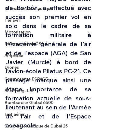
de Borbón, a effectué avec 
Formation aéronautique
succès son premier vol en 
1 er avril
solo dans le cadre de sa 
Motorisation
formation militaire à 
l'Académie générale de l'air 
Défense sol-air DSA
et de l'espace (AGA) de San 
Amphibie
Javier (Murcie) à bord de 
Drones
l’avion-école Pilatus PC-21. Ce 
passage marque ainsi une 
Composante ESPACE
étape importante de sa 
Shenyang J-35
formation actuelle de sous-
Bombardier Global 6500
lieutenant au sein de l'Armée 
Fret aérien
de l'air et de l'Espace 
espagnole.
Salon Aéronautique de Dubaï 25