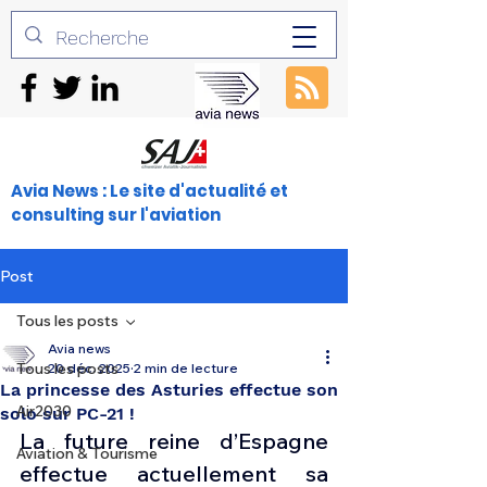
Avia News : Le site d'actualité et
consulting sur l'aviation
Post
Tous les posts
Avia news
Tous les posts
20 déc. 2025
2 min de lecture
La princesse des Asturies effectue son
Air2030
solo sur PC-21 !
La future reine d’Espagne 
Aviation & Tourisme
effectue actuellement sa 