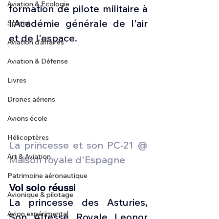
Aviation & Ecologie
formation de pilote militaire à 
l'Académie générale de l'air 
Spatial
et de l'espace.
Aviation d'affaires
Aviation & Défense
Livres
Drones aériens
Avions école
Hélicoptères
La princesse et son PC-21 @ 
Art & Aviation
Maison royale d'Espagne
Patrimoine aéronautique
Vol solo réussi
Avionique & pilotage
La princesse des Asturies, 
Avion expérimental
Son Altesse Royale Leonor 