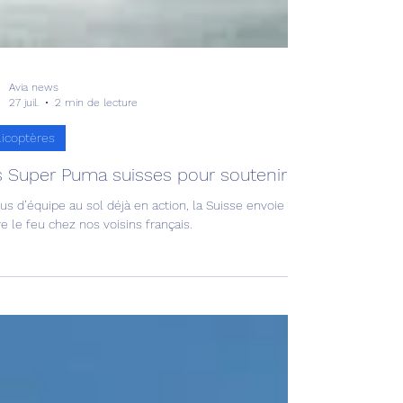
Avia news
27 juil.
2 min de lecture
licoptères
 Super Puma suisses pour soutenir les pompiers 
us d’équipe au sol déjà en action, la Suisse envoie deux hélicoptères e
e le feu chez nos voisins français.