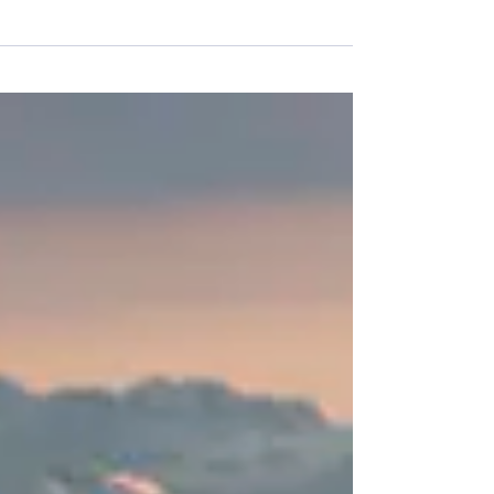
l’avionneur Pilatus à Stans, la construction du nouvel avion d'entraîn
enne royale néerlandaise a officiellement débuté. Une cérémonie de sig