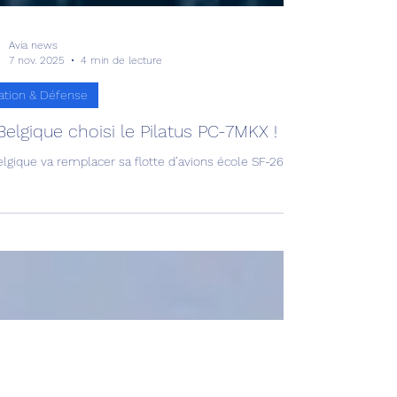
Avia news
7 nov. 2025
4 min de lecture
ation & Défense
Belgique choisi le Pilatus PC-7MKX !
lgique va remplacer sa flotte d’avions école SF-260 avec le dernier né 