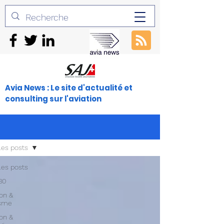
Avia News : Le site d'actualité et
consulting sur l'aviation
les posts
les posts
30
ion &
isme
ion &