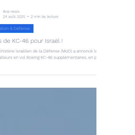
Avia news
24 août 2025
2 min de lecture
ation & Défense
s de KC-46 pour Israël !
inistère israélien de la Défense (MoD) a annoncé le 20 août son inte
tailleurs en vol Boeing KC-46 supplémentaires, en plus des quatre dé