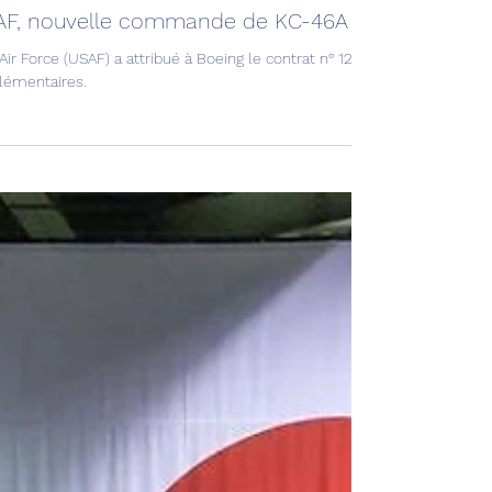
ation & Défense
F, nouvelle commande de KC-46A !
Air Force (USAF) a attribué à Boeing le contrat n° 12 portant sur 15 avi
lémentaires.