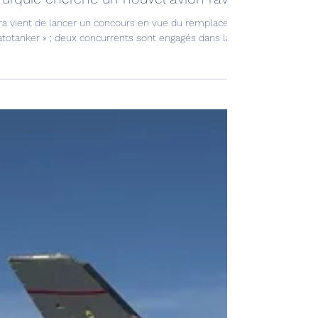
Avia news
3 juin 2025
4 min de lecture
ation & Défense
Turquie cherche un nouvel avion ravitailleur !
ra vient de lancer un concours en vue du remplacement de sa flotte d’a
atotanker » ; deux concurrents sont engagés dans la course.