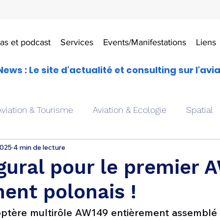
as et podcast
Services
Events/Manifestations
Liens
News : Le site d'actualité et consulting sur l'avi
Aviation & Tourisme
Aviation & Ecologie
Spatial
2025
4 min de lecture
es
Drones aériens
Avions école
Hélicoptère
gural pour le premier 
ent polonais !
Avionique & pilotage
Avion expérimental
Form
optère multirôle AW149 entièrement assemblé 