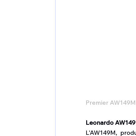
Premier AW149M p
Leonardo AW14
L'AW149M, produ