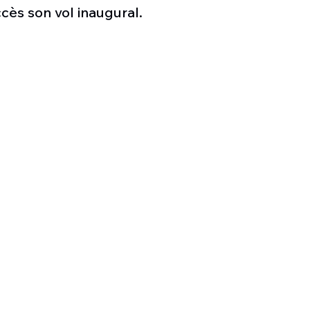
Défense sol-air DSA
Amphibie
Drones
C
cès son vol inaugural.
ier Global 6500
Fret aérien
Salon Aéronautiqu
 militaire au Vénézuela
Simulateur avion de comba