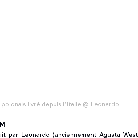
olonais livré depuis l'Italie @ Leonardo
9M
it par Leonardo (anciennement Agusta Westla