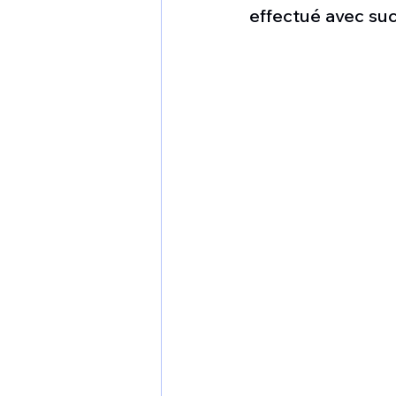
1 er avril
Motorisation
effectué avec suc
Shenyang J-35
Bombard
Airbus H145M
Opération
Tiltrotors