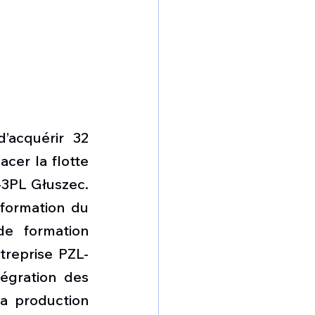
’acquérir 32 
er la flotte 
-3PL Głuszec. 
formation du 
e formation 
treprise PZL-
égration des 
a production 