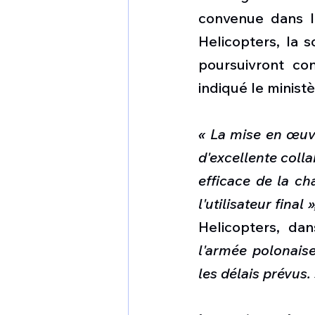
convenue dans l
Helicopters, la s
poursuivront co
indiqué le minist
« La mise en œuv
d'excellente colla
efficace de la ch
l'utilisateur final »
Helicopters, da
l'armée polonais
les délais prévus.