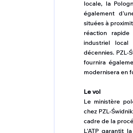
locale, la Polog
également d'une 
situées à proximi
réaction rapide
industriel loca
décennies. PZL-Św
fournira égaleme
modernisera en fo
Le vol
Le ministère pol
chez PZL-Świdnik, 
cadre de la procé
L'ATP garantit la