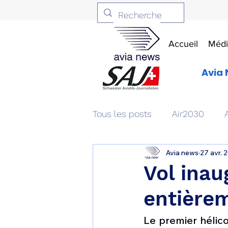
Accueil
Médi
Avia 
Tous les posts
Air2030
Avia news
27 avr. 
Aviation & Défense
Livr
Vol inau
entièrem
Patrimoine aéronautique
Le premier hélic