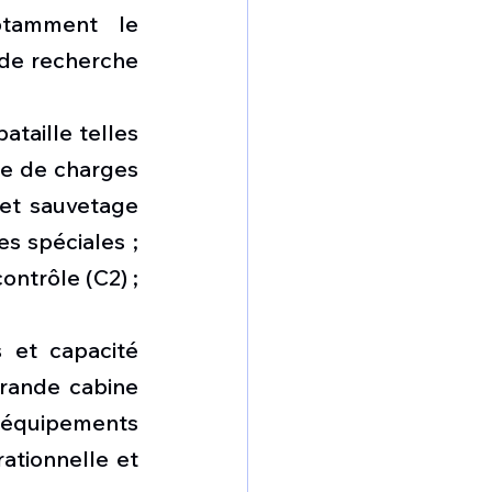
otamment le 
 de recherche 
taille telles 
e de charges 
et sauvetage 
s spéciales ; 
trôle (C2) ; 
 et capacité 
rande cabine 
'équipements 
ationnelle et 