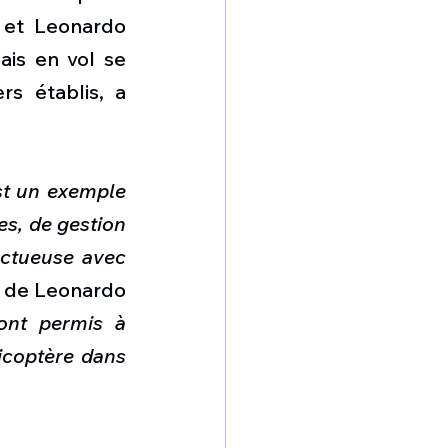
et Leonardo 
is en vol se 
s établis, a 
t un exemple 
s, de gestion 
ctueuse avec 
l de Leonardo 
ont permis à 
coptère dans 