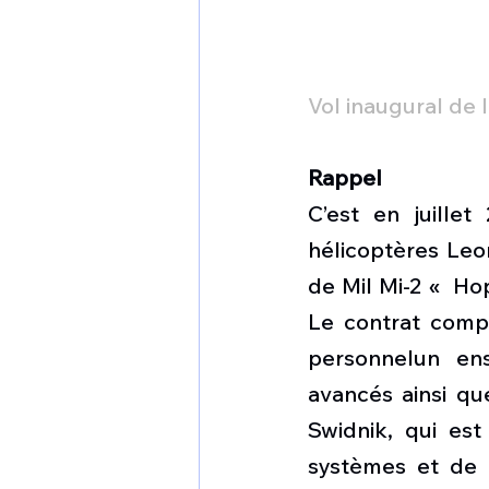
Vol inaugural de
Rappel
C’est en juille
hélicoptères Leo
de Mil Mi-2 «  Ho
Le contrat comp
personnelun en
avancés ainsi qu
Swidnik, qui est
systèmes et de l