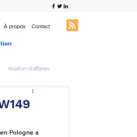
À propos
Contact
ation
Aviation d'affaires
s
Art & Aviation
AW149
ation aéronautique
en Pologne a 