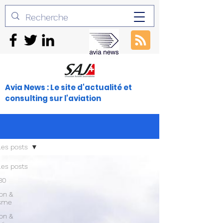
Avia News : Le site d'actualité et
consulting sur l'aviation
les posts
les posts
30
ion &
isme
ion &