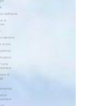
gie
al
on d'affaires
ion &
nse
s
s aériens
s école
optères
 Aviation
moine
autique
ique &
age
rimental
ation
autique
vril