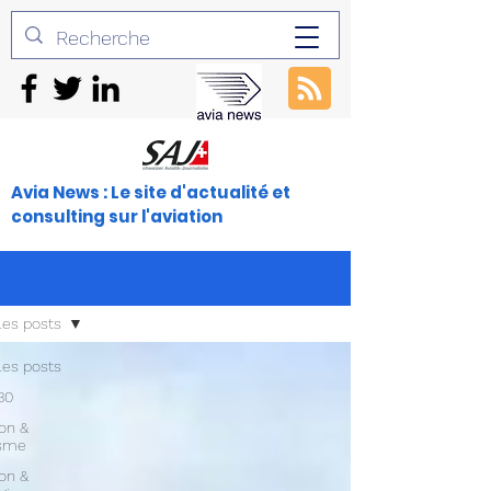
Avia News : Le site d'actualité et
consulting sur l'aviation
les posts
les posts
30
ion &
isme
ion &