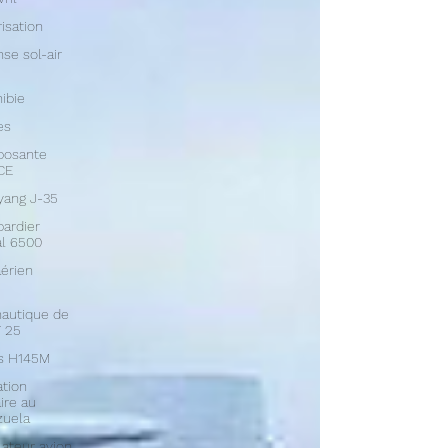
isation
se sol-air
ibie
es
osante
CE
yang J-35
ardier
l 6500
aérien
autique de
 25
us H145M
tion
aire au
zuela
ateur avion