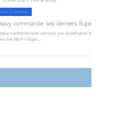
Avia news
27 mars 2024
3 min de lecture
ation & Défense
Navy commande ses derniers Super Hornet !
Navy a annoncé cette semaine une modification de contrat de 1,1 millia
ers F/A-18E/F « Super...