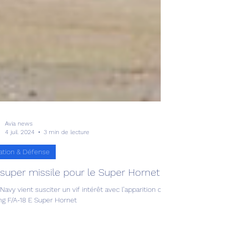
Avia news
4 juil. 2024
3 min de lecture
ation & Défense
super missile pour le Super Hornet !
 Navy vient susciter un vif intérêt avec l’apparition de photos montra
ng F/A-18 E Super Hornet