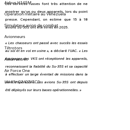
Airbus H145M
Les services russes font très attention de ne 
montrer qu’un ou deux appareils, lors du point 
Opération militaire au Vénézuela
presse. Cependant, on estime que 15 à 18 
Simulateur avion de combat
avions Su-35S ont été livrés en 2025.
Avionneurs
« Les chasseurs ont passé avec succès les essais 
Tiltrotors
au sol et en vol en usine »,
 a déclaré l'UAC. 
« Les 
équipages des VKS ont réceptionné les appareils, 
Avion secret
reconnaissant la fiabilité du Su-35S et sa capacité 
Air Force One
à effectuer un large éventail de missions dans la 
IAI Kfir C2/C7/TC2
zone d'opérations. Les avions Su-35S ont depuis 
été déployés sur leurs bases opérationnelles. » 