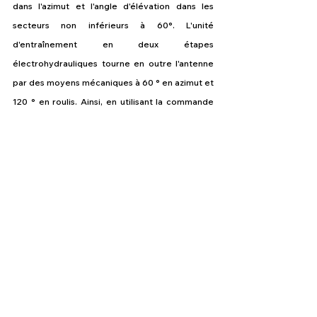
dans l'azimut et l'angle d'élévation dans les 
secteurs non inférieurs à 60°. L'unité 
d'entraînement en deux étapes 
électrohydrauliques tourne en outre l'antenne 
par des moyens mécaniques à 60 ° en azimut et 
120 ° en roulis. Ainsi, en utilisant la commande 
électronique et mécanique, un tour 
supplémentaire de l'antenne, l'angle de 
braquage maximal du faisceau peut atteindre 
120 °. Le radar Irbis-E détecte les cibles 
aériennes jusqu’à une portée maximale estimée 
à 400 km. Pour sa protection, l’avion est doté 
du détecteur d’alerte radar de type L150-35 de 
TsKBA à Omsk doté de six antennes couplées 
au système d’alerte d’approche missile (MAWS), 
soit des capteurs SOAR couvrant les 360° de 
l’avion qui complètent le système de détection. 