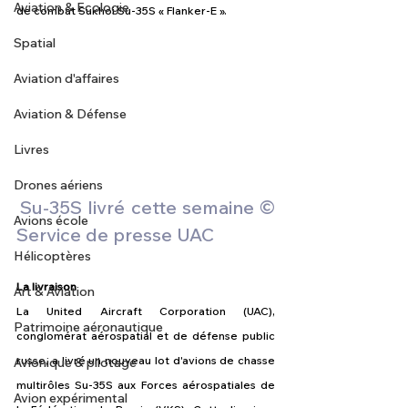
Aviation & Ecologie
de combat Sukhoi Su-35S « Flanker-E ».
Spatial
Aviation d'affaires
Aviation & Défense
Livres
Drones aériens
Su-35S livré cette semaine © 
Avions école
Service de presse UAC
Hélicoptères
La livraison
Art & Aviation
La United Aircraft Corporation (UAC), 
Patrimoine aéronautique
conglomérat aérospatial et de défense public 
russe, a livré un nouveau lot d'avions de chasse 
Avionique & pilotage
multirôles Su-35S aux Forces aérospatiales de 
Avion expérimental