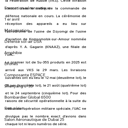
la Fédération de Russie (VKS). Cette livraison 
Formation aéronautique
s'inscrit dans le cadre de la commande de 
défense nationale en cours. La cérémonie de 
1 er avril
réception des appareils a eu lieu sur 
Motorisation
l'aérodrome de l'usine de Dzyomgi de l'usine 
d'aviation de Komsomolsk-sur-Amour nommée 
Défense sol-air DSA
d'après Y. A. Gagarin (KNAAZ), une filiale de 
Amphibie
l'UAC.
Le premier lot de Su-35S produits en 2025 est 
Drones
arrivé aux VKS le 29 mars. Les livraisons 
Composante ESPACE
suivantes ont eu lieu le 12 mai (deuxième lot), le 
25 juin (troisième lot), le 21 août (quatrième lot) 
Shenyang J-35
et le 24 septembre (cinquième lot). Pour des 
Bombardier Global 6500
raisons de sécurité opérationnelle à la suite du 
Fret aérien
début de l'opération militaire spéciale, l'UAC ne 
divulgue pas le nombre exact d'avions dans 
Salon Aéronautique de Dubaï 25
chaque lot ni leurs numéros de série.