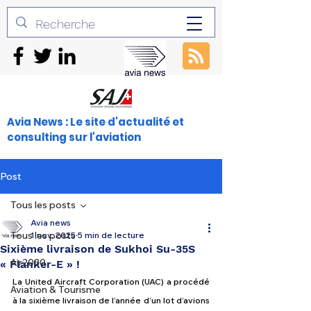
Avia News : Le site d'actualité et
consulting sur l'aviation
Post
Tous les posts
Avia news
Tous les posts
1 nov. 2025
5 min de lecture
Sixième livraison de Sukhoi Su-35S
Air2030
« Flanker-E » !
La United Aircraft Corporation (UAC) a procédé 
Aviation & Tourisme
à la sixième livraison de l’année d’un lot d’avions 