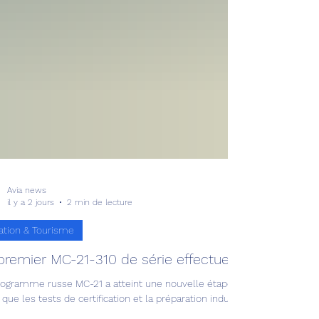
Avia news
il y a 2 jours
2 min de lecture
ation & Tourisme
premier MC-21-310 de série effectue son premier v
rogramme russe MC-21 a atteint une nouvelle étape avec le vol inaugur