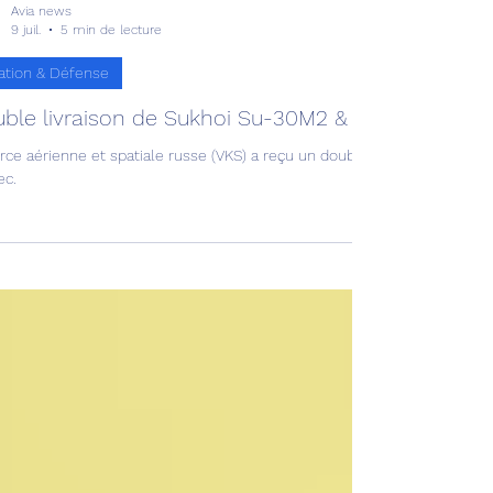
Avia news
9 juil.
5 min de lecture
ation & Défense
ble livraison de Sukhoi Su-30M2 & Su-34 !
rce aérienne et spatiale russe (VKS) a reçu un double lot d’avions de 
ec.