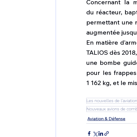
Concernant la m
du 
réacteur
, bap
permettant une r
augmentée jusqu'
En matière d’arm
TALIOS dès 2018, 
une bombe guidée
pour les frappes
1 162 kg, et le m
Les nouvelles de l'aviatio
Nouveaux avions de com
Aviation & Défense