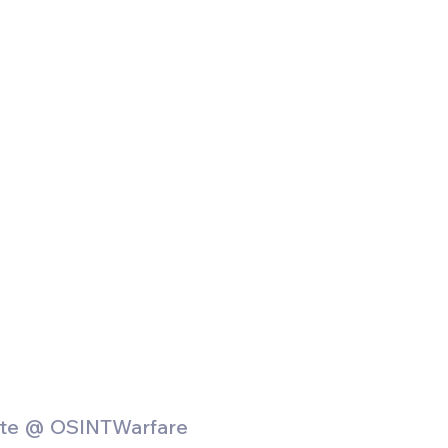
Défense sol-air DSA
Amphibie
Drones
C
ier Global 6500
Fret aérien
Salon Aéronautiqu
 militaire au Vénézuela
Simulateur avion de comba
oute @ OSINTWarfare