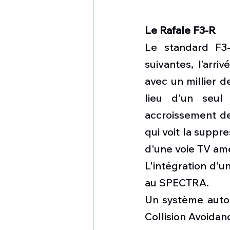
Le Rafale F3-R
Le standard F3-
suivantes, l’arr
avec un millier d
lieu d'un seul
accroissement de
qui voit la suppr
d'une voie TV amé
L'intégration d'u
au 
SPECTRA
.
Un système autom
Collision Avoida