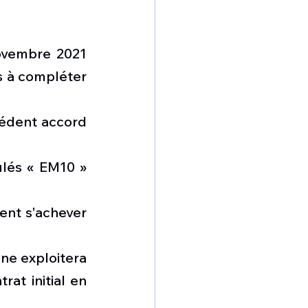
ovembre 2021 
 à compléter 
cédent accord 
lés « EM10 » 
ent s'achever 
ne exploitera 
at initial en 