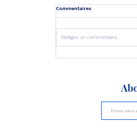
Commentaires
Rédigez un commentaire...
L’Australie équipe ses F-35
d’AIM-260 !
Abo