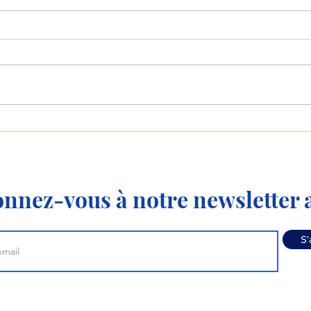
Le P-8 et le MQ-4
La 
apprennent à travailler
KC-3
ensemble !
nnez-vous à notre newsletter a
S'