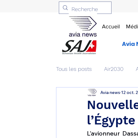
Accueil
Médi
Avia 
Tous les posts
Air2030
Avia news
12 oct. 
Aviation & Défense
Livr
Nouvelle
l’Égypte 
Patrimoine aéronautique
L’avionneur Dassa