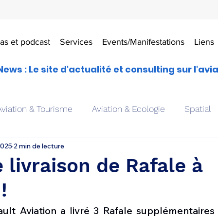
as et podcast
Services
Events/Manifestations
Liens
News : Le site d'actualité et consulting sur l'avi
Aviation & Tourisme
Aviation & Ecologie
Spatial
2025
2 min de lecture
es
Drones aériens
Avions école
Hélicoptère
 livraison de Rafale à
!
Avionique & pilotage
Avion expérimental
Form
ult Aviation a livré 3 Rafale supplémentaires 