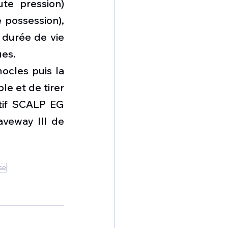
te pression) 
possession), 
durée de vie 
ues.
ocles
 puis la 
 et de tirer 
tif SCALP EG 
veway III
 de 
se