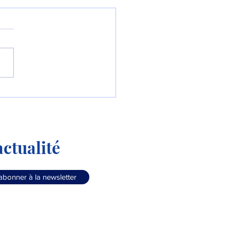
Colombie commande le
90 « Millennium » !
ctualité
abonner à la newsletter