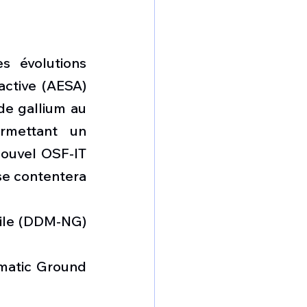
 évolutions 
ctive (
AESA
) 
e gallium au 
rmettant un 
ouvel OSF-IT 
se contentera 
ile
 (DDM-NG) 
matic Ground 