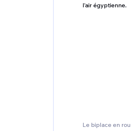
1 er avril
Motorisation
l’air égyptienne.
Shenyang J-35
Bombard
Airbus H145M
Opération
Tiltrotors
Le biplace en r