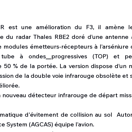
R est une amélioration du F3, il amène les
ivée du radar Thales RBE2 doré d’une antenne a
e modules émetteurs-récepteurs à l’arséniure d
 
tube à ondes
progressives (TOP) et pe
 50 % de la portée. La version dispose d’un n
ession de la double voie infrarouge obsolète et 
liorée.
n nouveau 
détecteur infrarouge de départ miss
atique d'évitement de collision au sol  
Auto
nce System (AGCAS)
 équipe l’avion.