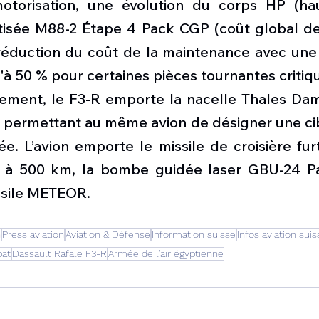
otorisation, une évolution du corps HP (hau
tisée 
M88
-2 Étape 4 Pack CGP (coût global de 
éduction du coût de la maintenance avec une 
à 50 % pour certaines pièces tournantes critiq
ement, le F3-R emporte la nacelle Thales 
Dam
permettant au même avion de désigner une cible
. L’avion emporte le missile de croisière fur
 à 500 km, la 
bombe guidée laser
GBU-24 Pa
issile METEOR.
n
Press aviation
Aviation & Défense
Information suisse
Infos aviation suis
bat
Dassault Rafale F3-R
Armée de l'air égyptienne