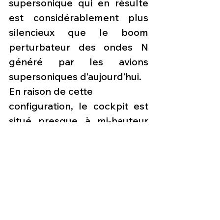
supersonique qui en résulte 
est considérablement plus 
silencieux que le boom 
perturbateur des ondes N 
généré par les avions 
supersoniques d’aujourd’hui.
En raison de cette 
configuration, le cockpit est 
situé presque à mi-hauteur 
de l’avion et n’a pas de 
fenêtre orientée vers l’avant.  
Au lieu de cela, il dispose d’un 
systèmede vision externe, 
une série de caméras haute 
résolution alimentant un 