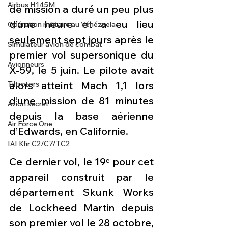
Airbus H145M
de mission a duré un peu plus 
d’une heure et a eu lieu 
Opération militaire au Vénézuela
seulement sept jours après le 
Simulateur avion de combat
premier vol supersonique du 
Avionneurs
X-59, le 5 juin. Le pilote avait 
alors atteint Mach 1,1 lors 
Tiltrotors
d’une mission de 81 minutes 
Avion secret
depuis la base aérienne 
Air Force One
d’Edwards, en Californie.
IAI Kfir C2/C7/TC2
Ce dernier vol, le 19ᵉ pour cet 
appareil construit par le 
département Skunk Works 
de Lockheed Martin depuis 
son premier vol le 28 octobre, 