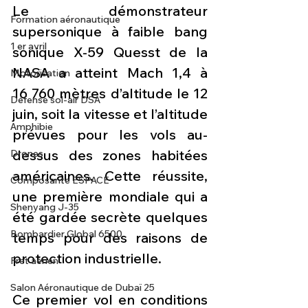
Le démonstrateur 
Formation aéronautique
supersonique à faible bang 
1 er avril
sonique X-59 Quesst de la 
NASA a atteint Mach 1,4 à 
Motorisation
16 760 mètres d’altitude le 12 
Défense sol-air DSA
juin, soit la vitesse et l’altitude 
Amphibie
prévues pour les vols au-
dessus des zones habitées 
Drones
américaines. Cette réussite, 
Composante ESPACE
une première mondiale qui a 
Shenyang J-35
été gardée secrète quelques 
Bombardier Global 6500
temps pour des raisons de 
protection industrielle.
Fret aérien
Salon Aéronautique de Dubaï 25
Ce premier vol en conditions 