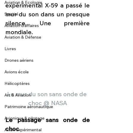
Aviation & Ecologie
expérimental X-59 a passé le 
mur du son dans un presque 
Spatial
silence. Une première 
Aviation d'affaires
mondiale.
Aviation & Défense
Livres
Drones aériens
Avions école
Hélicoptères
Le mur du son sans onde de 
Art & Aviation
choc @ NASA
Patrimoine aéronautique
Avionique & pilotage
Le passage sans onde de 
choc
Avion expérimental