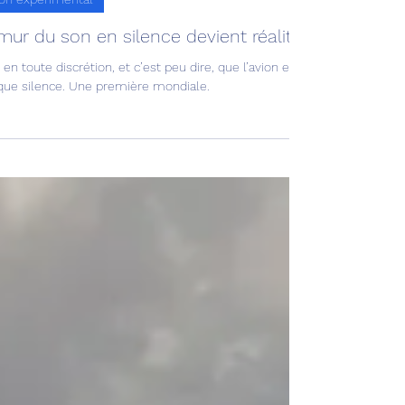
ion expérimental
mur du son en silence devient réalité !
 en toute discrétion, et c’est peu dire, que l’avion expérimental X-59 
que silence. Une première mondiale.