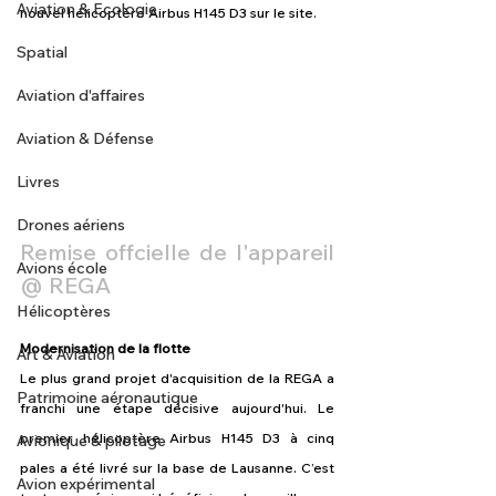
Aviation & Ecologie
nouvel hélicoptère Airbus H145 D3 sur le site.
Spatial
Aviation d'affaires
Aviation & Défense
Livres
Drones aériens
Remise offcielle de l'appareil 
Avions école
@ REGA
Hélicoptères
Modernisation de la flotte
Art & Aviation
Le plus grand projet d'acquisition de la REGA a 
Patrimoine aéronautique
franchi une étape décisive aujourd'hui. Le 
premier hélicoptère Airbus H145 D3 à cinq 
Avionique & pilotage
pales a été livré sur la base de Lausanne. C’est 
Avion expérimental