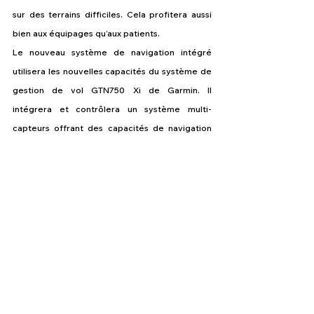
sur des terrains difficiles. Cela profitera aussi 
bien aux équipages qu’aux patients.
Le nouveau système de navigation intégré 
utilisera les nouvelles capacités du système de 
gestion de vol GTN750 Xi de Garmin. Il 
intégrera et contrôlera un système multi-
capteurs offrant des capacités de navigation 
extrêmement précises et fiables. Même en cas 
de perte du signal GPS, l'hélicoptère naviguera 
en toute sécurité grâce au système de 
navigation inertielle de Thales. Cette solution 
augmente encore les performances de 
navigation dans des conditions IFR basses et 
permet à l'hélicoptère d'être certifié comme 
procédure de navigation RNP-AR 0.1, qui est la 
procédure de navigation la plus précise dans 