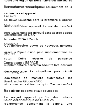
toute une région qui bénéficiera des meilleures 
Formation aéronautique
performances et du nouvel équipement de la 
cabine de cet appareil.
1 er avril
La REGA Lausanne sera la première à opérer 
Motorisation
avec ce nouvel appareil. Le vol de transfert 
vers Lausanne s’est déroulé sans accroc depuis 
Défense sol-air DSA
le centre REGA à Zurich.
Amphibie
Cet hélicoptère ouvre de nouveaux horizons 
grâce à l’ajout d’une pale supplémentaire au 
Drones
rotor. Cette réserve de puissance 
Composante ESPACE
supplémentaire accroît la sécurité lors des vols 
de sauvetage. La cinquième pale réduit 
Shenyang J-35
également de manière significative les 
Bombardier Global 6500
vibrations en cabine, ce qui offre un confort 
Fret aérien
inégalé aux patients et aux équipages.
Le nouvel appareil profite des retours 
Salon Aéronautique de Dubaï 25
d’expérience concernant la cabine. Une 