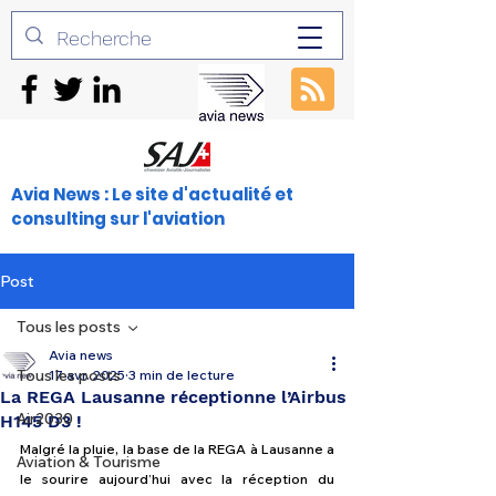
Avia News : Le site d'actualité et
consulting sur l'aviation
Post
Tous les posts
Avia news
Tous les posts
17 avr. 2025
3 min de lecture
La REGA Lausanne réceptionne l’Airbus
Air2030
H145 D3 !
Malgré la pluie, la base de la REGA à Lausanne a 
Aviation & Tourisme
le sourire aujourd’hui avec la réception du 