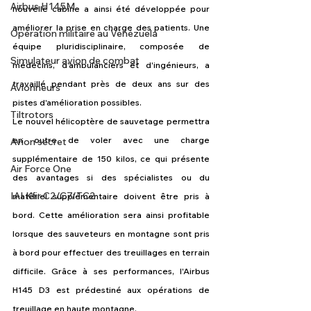
Airbus H145M
nouvelle cabine a ainsi été développée pour 
améliorer la prise en charge des patients. Une 
Opération militaire au Vénézuela
équipe pluridisciplinaire, composée de 
Simulateur avion de combat
médecins, d'ambulanciers et d'ingénieurs, a 
travaillé pendant près de deux ans sur des 
Avionneurs
pistes d'amélioration possibles.
Tiltrotors
Le nouvel hélicoptère de sauvetage permettra 
en outre de voler avec une charge 
Avion secret
supplémentaire de 150 kilos, ce qui présente 
Air Force One
des avantages si des spécialistes ou du 
IAI Kfir C2/C7/TC2
matériel supplémentaire doivent être pris à 
bord. Cette amélioration sera ainsi profitable 
lorsque des sauveteurs en montagne sont pris 
à bord pour effectuer des treuillages en terrain 
difficile. Grâce à ses performances, l'Airbus 
H145 D3 est prédestiné aux opérations de 
treuillage en haute montagne.