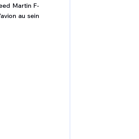
omposante ESPACE
eed Martin F-
avion au sein 
e de Dubaï 25
t
Avionneurs