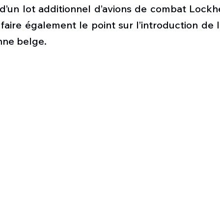
Défense sol-air DSA
Amphibie
Drones
C
 d’un lot additionnel d’avions de combat Lockh
faire également le point sur l’introduction de l’
nne belge.  
ier Global 6500
Fret aérien
Salon Aéronautiqu
 militaire au Vénézuela
Simulateur avion de comba