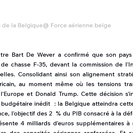
s de la Belgique@ Force aérienne belge
stre Bart De Wever a confirmé que son pays 
de chasse F-35, devant la commission de l’Int
lles. Consolidant ainsi son alignement straté
cain, au moment même où les tensions trans
 l’Europe et Donald Trump. Cette décision s’in
 budgétaire inédit  : la Belgique atteindra cett
ce, l’objectif des 2  % du PIB consacré à la défe
ésente 4 milliards d’euros supplémentaires à r
ers des capacités aériennes renforcées. Et s