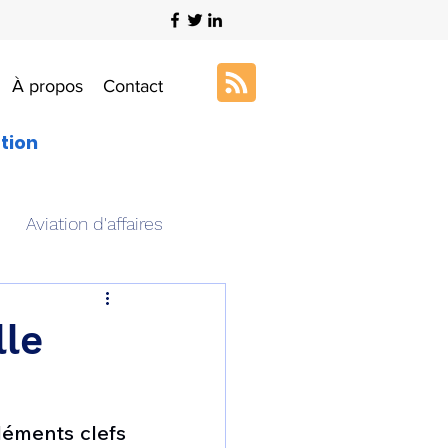
À propos
Contact
ation
Aviation d'affaires
s
Art & Aviation
lle
ation aéronautique
léments clefs 