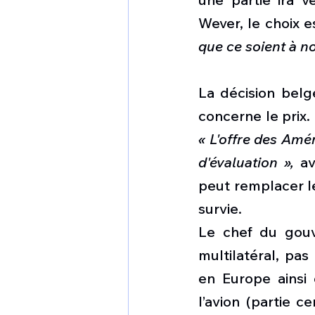
Wever, le choix es
que ce soient à n
La décision belge
« L'offre des Amér
d'évaluation »,
 av
peut remplacer le
survie.
Le chef du gouv
multilatéral, pa
en Europe ainsi 
l’avion (partie 