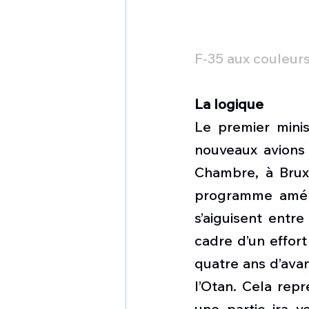
F-35 aux couleur
La logique
Le premier mini
nouveaux avions 
Chambre, à Bruxe
programme améri
s’aiguisent entre
cadre d’un effort
quatre ans d’avan
l’Otan. Cela repr
une partie ira v