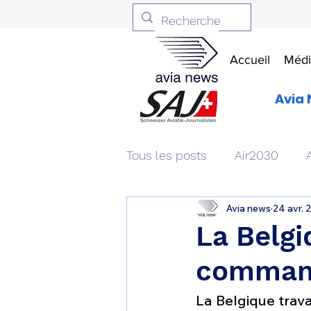
Accueil
Médi
Avia 
Tous les posts
Air2030
Avia news
24 avr. 
Aviation & Défense
Livr
La Belgi
command
Patrimoine aéronautique
La Belgique trava