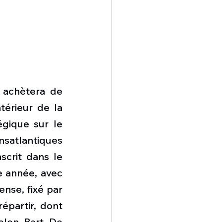
achètera de 
érieur de la 
gique sur le 
atlantiques 
scrit dans le 
e année, avec 
nse, fixé par 
épartir, dont 
elon Bart De 