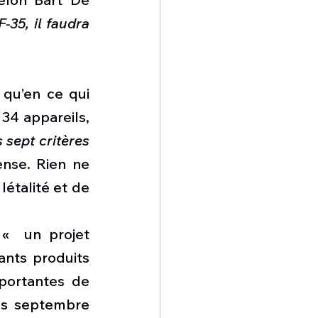
35, il faudra 
 qu’en ce qui 
concerne le prix.  Lors de la première commande qui concernait 34 appareils, 
sept critères 
nse. Rien ne 
talité et de 
  un projet 
nts produits 
portantes de 
ès septembre 