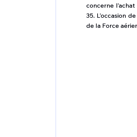
1 er avril
Motorisation
concerne l’achat
35. L’occasion de 
de la Force aérie
Shenyang J-35
Bombard
Airbus H145M
Opération
Tiltrotors