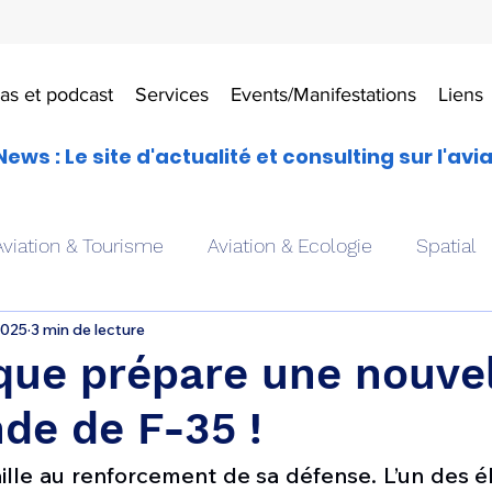
as et podcast
Services
Events/Manifestations
Liens
News : Le site d'actualité et consulting sur l'avi
Aviation & Tourisme
Aviation & Ecologie
Spatial
2025
3 min de lecture
es
Drones aériens
Avions école
Hélicoptère
que prépare une nouve
e de F-35 !
Avionique & pilotage
Avion expérimental
Form
ille au renforcement de sa défense. L’un des é