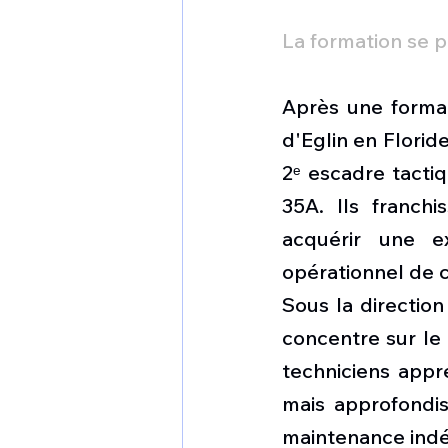
La formation se 
Après une format
d'Eglin en Florid
2ᵉ escadre tacti
35A. Ils franchi
acquérir une e
opérationnel de c
Sous la direction
concentre sur l
techniciens appr
mais approfondi
maintenance indé