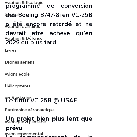
Aviation & Ecologie
programme de conversion 
des Boeing B747-8i en VC-25B 
Spatial
a été encore retardé et ne 
Aviation d'affaires
devrait être achevé qu'en 
Aviation & Défense
2029 ou plus tard.
Livres
Drones aériens
Avions école
Hélicoptères
Art & Aviation
Le futur VC-25B @ USAF 
Patrimoine aéronautique
Un projet bien plus lent que 
Avionique & pilotage
prévu
Avion expérimental
Le commandement de la 