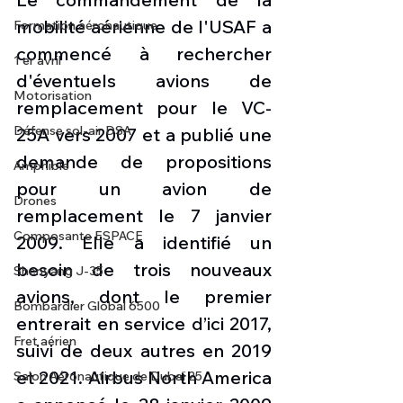
mobilité aérienne de l'USAF a 
Formation aéronautique
commencé à rechercher 
1 er avril
d'éventuels avions de 
Motorisation
remplacement pour le VC-
Défense sol-air DSA
25A vers 2007 et a publié une 
demande de propositions 
Amphibie
pour un avion de 
Drones
remplacement le 7 janvier 
Composante ESPACE
2009. Elle a identifié un 
besoin de trois nouveaux 
Shenyang J-35
avions, dont le premier 
Bombardier Global 6500
entrerait en service d’ici 2017, 
Fret aérien
suivi de deux autres en 2019 
et 2021. Airbus North America 
Salon Aéronautique de Dubaï 25