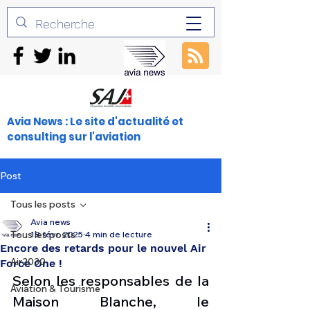
Avia News : Le site d'actualité et
consulting sur l'aviation
Post
Tous les posts
Avia news
Tous les posts
18 févr. 2025
4 min de lecture
Encore des retards pour le nouvel Air
Air2030
Force One !
Selon les responsables de la 
Aviation & Tourisme
Maison Blanche, le 