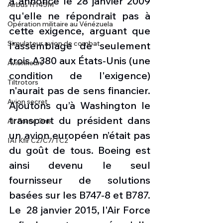
a annoncé le 28 janvier 2009 
Airbus H145M
qu'elle ne répondrait pas à 
Opération militaire au Vénézuela
cette exigence, arguant que 
Simulateur avion de combat
l'assemblage de seulement 
trois A380 aux États-Unis (une 
Avionneurs
condition de l'exigence) 
Tiltrotors
n'aurait pas de sens financier. 
Avion secret
Ajoutons qu’à Washington le 
transport du président dans 
Air Force One
un avion européen n’était pas 
IAI Kfir C2/C7/TC2
du goût de tous. Boeing est 
ainsi devenu le seul 
fournisseur de solutions 
basées sur les B747-8 et B787. 
Le  28 janvier 2015, l'Air Force 