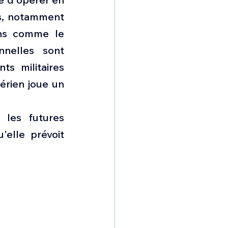
s, notamment 
ns comme le 
nelles sont 
s militaires 
rien joue un 
les futures 
elle prévoit 