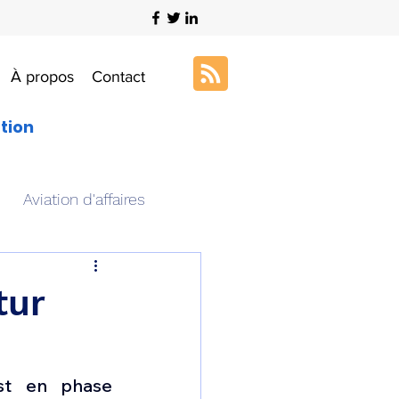
À propos
Contact
ation
Aviation d'affaires
s
Art & Aviation
tur
ation aéronautique
st en phase 