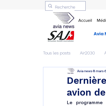
Accueil
Médi
Avia 
Tous les posts
Air2030
Avia news
8 mars
6
Aviation & Défense
Livr
Dernière
avion de
Patrimoine aéronautique
Le programme i