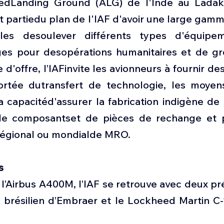
dLanding Ground (ALG) de l'Inde au Ladakh
it partiedu plan de l'IAF d'avoir une large gamm
les desoulever différents types d'équipe
ges pour desopérations humanitaires et de gro
'offre, l’IAFinvite les avionneurs à fournir des
rtée dutransfert de technologie, les moyens
 la capacitéd'assurer la fabrication indigène de
de composantset de pièces de rechange et po
 régional ou mondialde MRO.
s
e l’Airbus A400M, l’IAF se retrouve avec deux pré
 brésilien d’Embraer et le Lockheed Martin C-