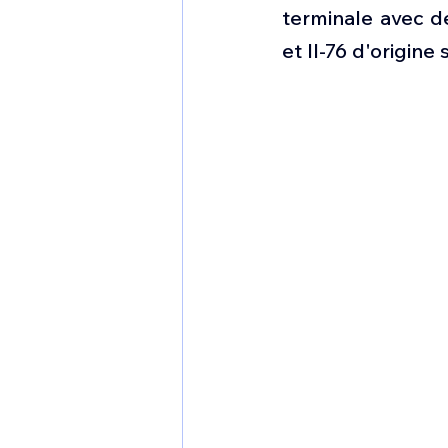
1 er avril
Motorisation
terminale avec d
et Il-76 d'origine 
Shenyang J-35
Bombard
Airbus H145M
Opération
Tiltrotors