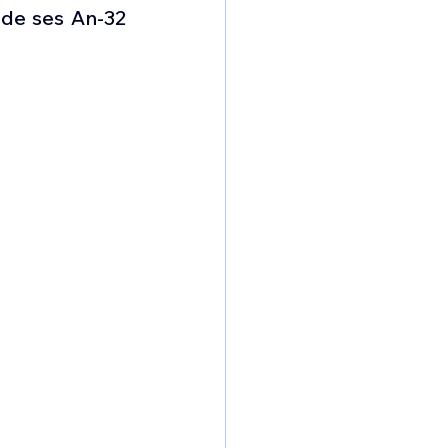
omposante ESPACE
de ses An-32 
e de Dubaï 25
t
Avionneurs