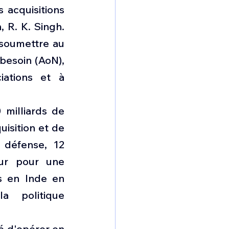
acquisitions 
 R. K. Singh. 
 soumettre au 
esoin (AoN), 
ations et à 
milliards de 
sition et de 
défense, 12 
ur pour une 
s en Inde en 
a politique 
é d'opérer en 