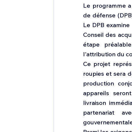
Le programme a r
de défense (DPB),
Le DPB examine le
Conseil des acqui
étape préalable
l'attribution du c
Ce projet représ
roupies et sera 
production conj
appareils seron
livraison immédi
partenariat av
gouvernementale 
Parmi les exigenc