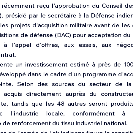
écemment reçu l'approbation du Conseil des 
 présidé par le secrétaire à la Défense indien,
s projets d'acquisition militaire avant de les
sitions de défense (DAC) pour acceptation du b
 à l'appel d'offres, aux essais, aux négoci
ontrat.
ente un investissement estimé à près de 100 
développé dans le cadre d'un programme d'acqui
ointe. Selon des sources du secteur de la 
t acquis directement auprès du constructe
ate, tandis que les 48 autres seront produit
ec l'industrie locale, conformément à l
de renforcement du tissu industriel national.
es de l'armée de l'air indienne figure la capacit