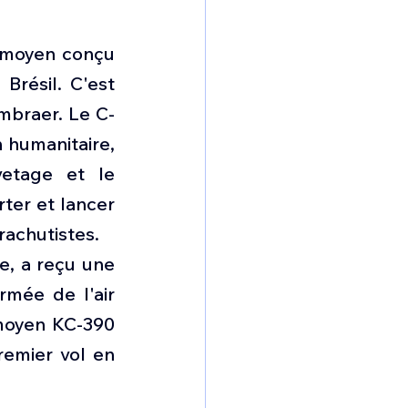
 moyen conçu 
résil. C'est 
Embraer. Le C-
humanitaire, 
etage et le 
ter et lancer 
rachutistes.
, a reçu une 
mée de l'air 
moyen KC-390 
emier vol en 