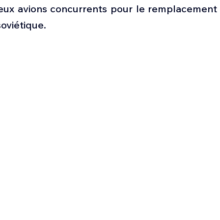
Défense sol-air DSA
Amphibie
Drones
C
eux avions concurrents pour le remplacement 
soviétique.
ier Global 6500
Fret aérien
Salon Aéronautiqu
 militaire au Vénézuela
Simulateur avion de comba