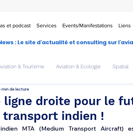
as et podcast
Services
Events/Manifestations
Liens
News : Le site d'actualité et consulting sur l'avi
Aviation & Tourisme
Aviation & Ecologie
Spatial
 min de lecture
es
Drones aériens
Avions école
Hélicoptère
 ligne droite pour le fu
 transport indien !
Avionique & pilotage
Avion expérimental
Form
ndien
MTA (Medium Transport Aircraft) e