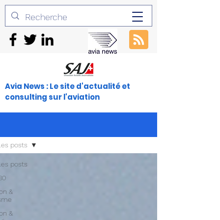
Avia News : Le site d'actualité et
consulting sur l'aviation
les posts
les posts
30
ion &
isme
ion &