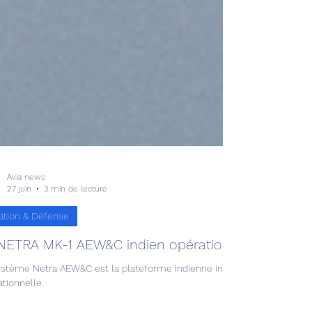
Avia news
27 juin
3 min de lecture
ation & Défense
NETRA MK-1 AEW&C indien opérationnel !
ystème Netra AEW&C est la plateforme indienne indigène de surveillance