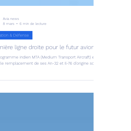
Avia news
8 mars
6 min de lecture
ation & Défense
nière ligne droite pour le futur avion de transport 
rogramme indien MTA (Medium Transport Aircraft) est en phase termin
le remplacement de ses An-32 et Il-76 d'origine soviétique.