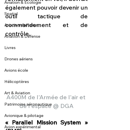
Aviation & Ecologie
également pouvoir devenir un 
Spatial
outil tactique de 
commandement et de 
Aviation d'affaires
contrôle.
Aviation & Défense
Livres
Drones aériens
Avions école
Hélicoptères
Art & Aviation
A400M de l'Armée de l'air et 
Patrimoine aéronautique
de l'espace @ DGA
Avionique & pilotage
« Parallel Mission System » 
Avion expérimental