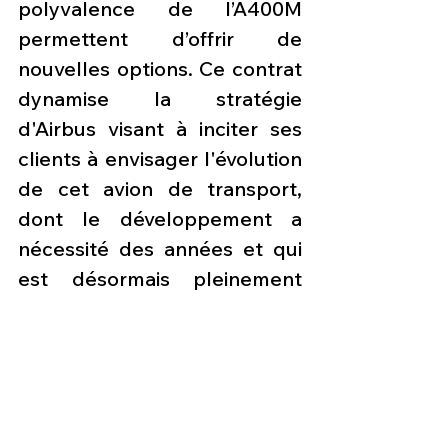
polyvalence de l’A400M 
permettent d’offrir de 
nouvelles options. Ce contrat 
dynamise la stratégie 
d'Airbus visant à inciter ses 
clients à envisager l'évolution 
de cet avion de transport, 
dont le développement a 
nécessité des années et qui 
est désormais pleinement 
opérationnel. L'entreprise a 
déclaré qu'il serait possible 
d'ajouter une charge utile de 
3 tonnes au système et a 
suggéré qu'il pourrait 