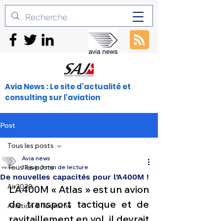
Avia News : Le site d'actualité et
consulting sur l'aviation
Post
Tous les posts
Avia news
Tous les posts
17 juin
3 min de lecture
De nouvelles capacités pour l’A400M !
Air2030
L’A400M « Atlas » est un avion 
de transport tactique et de 
Aviation & Tourisme
ravitaillement en vol, il devrait 