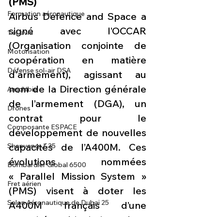
(PMS)
Formation aéronautique
Airbus Defence and Space a 
signé avec l’OCCAR 
1 er avril
(Organisation conjointe de 
Motorisation
coopération en matière 
Défense sol-air DSA
d'armement), agissant au 
nom de la Direction générale 
Amphibie
de l’armement (DGA), un 
Drones
contrat pour le 
Composante ESPACE
développement de nouvelles 
capacités de l’A400M. Ces 
Shenyang J-35
évolutions nommées 
Bombardier Global 6500
« Parallel Mission System » 
Fret aérien
(PMS) visent à doter les 
Salon Aéronautique de Dubaï 25
A400M français d’une 