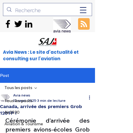
Avia News : Le site d'actualité et
consulting sur l'aviation
Post
Tous les posts
Avia news
Tous les posts
12 sept. 2025
3 min de lecture
Canada, arrivée des premiers Grob
Air2030
120TP !
Cérémonie d’arrivée des 
Aviation & Tourisme
premiers avions-écoles Grob 