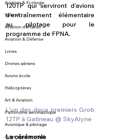
Aviation & Ecologie
120TP qui serviront d’avions 
d’entraînement élémentaire 
Spatial
au pilotage pour le 
Aviation d'affaires
programme de FPNA. 
Aviation & Défense
Livres
Drones aériens
Avions école
Hélicoptères
Art & Aviation
L'un des deux premiers Grob 
Patrimoine aéronautique
12TP à Gatineau @ SkyAlyne
Avionique & pilotage
La cérémonie
Avion expérimental