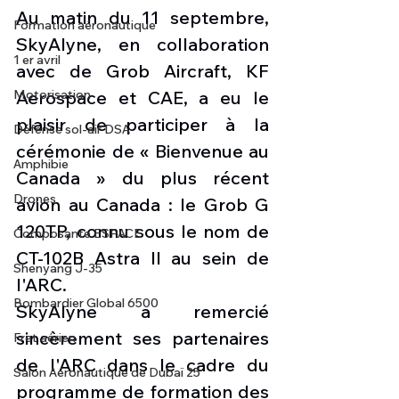
Au matin du 11 septembre, 
Formation aéronautique
SkyAlyne, en collaboration 
1 er avril
avec de Grob Aircraft, KF 
Aerospace et CAE, a eu le 
Motorisation
plaisir de participer à la 
Défense sol-air DSA
cérémonie de « Bienvenue au 
Amphibie
Canada » du plus récent 
Drones
avion au Canada : le Grob G 
120TP, connu sous le nom de 
Composante ESPACE
CT-102B Astra II au sein de 
Shenyang J-35
l'ARC.
Bombardier Global 6500
SkyAlyne a remercié 
sincèrement ses partenaires 
Fret aérien
de l'ARC dans le cadre du 
Salon Aéronautique de Dubaï 25
programme de formation des 