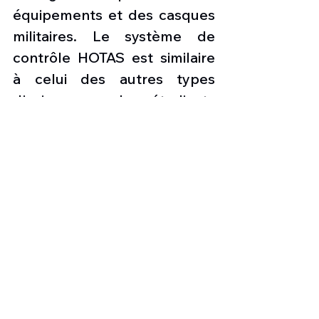
équipements et des casques 
militaires. Le système de 
contrôle HOTAS est similaire 
à celui des autres types 
d'avions que les étudiants 
pourront piloter plus tard 
dans leur carrière. Ainsi, la 
formation au pilotage, de 
base comme avancée, des 
futurs pilotes d'avions de 
transport, d'hélicoptères ou 
de jets sera possible. Le 
cockpit est équipé de sièges 
amovibles ou, en option, des 
nouveaux sièges éjectables 