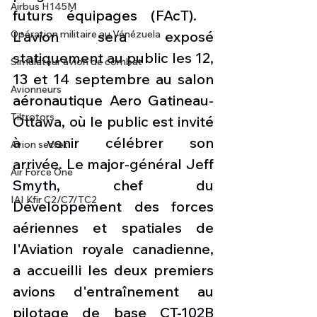
Airbus H145M
futurs équipages (FAcT).   
L'avion sera exposé 
Opération militaire au Vénézuela
statiquement au public les 12, 
Simulateur avion de combat
13 et 14 septembre au salon 
Avionneurs
aéronautique Aero Gatineau-
Tiltrotors
Ottawa, où le public est invité 
à venir célébrer son 
Avion secret
arrivée. Le major-général Jeff 
Air Force One
Smyth, chef du 
IAI Kfir C2/C7/TC2
Développement des forces 
aériennes et spatiales de 
l'Aviation royale canadienne, 
a accueilli les deux premiers 
avions d'entraînement au 
pilotage de base CT-102B 