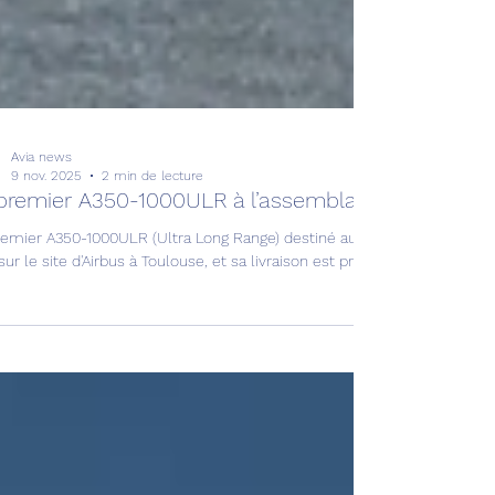
Avia news
9 nov. 2025
2 min de lecture
premier A350-1000ULR à l’assemblage !
remier A350-1000ULR (Ultra Long Range) destiné au projet Sunrise de 
 sur le site d'Airbus à Toulouse, et sa livraison est prévue pour fin 2026.