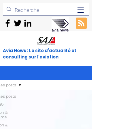
Avia News : Le site d'actualité et
consulting sur l'aviation
les posts
les posts
30
ion &
isme
ion &