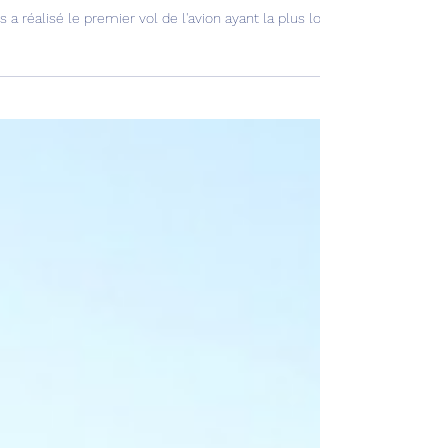
irbus A350-1000ULR effectue son vol inaugural !
s a réalisé le premier vol de l'avion ayant la plus longue portée au mo