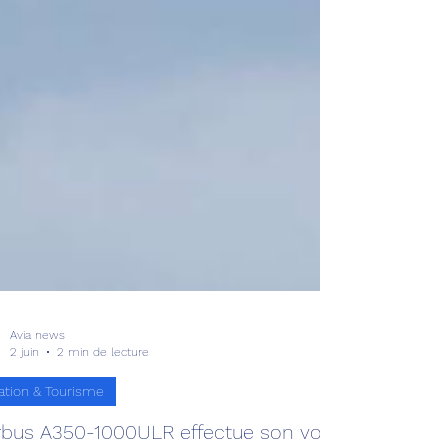
Avia news
2 juin
2 min de lecture
ation & Tourisme