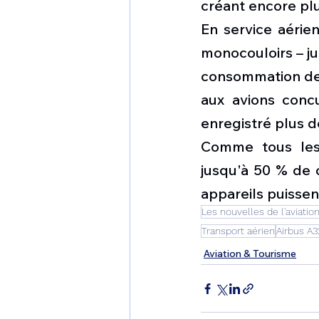
créant encore plu
En service aérien
monocouloirs – ju
consommation de 
aux avions concu
enregistré plus 
Comme tous les 
jusqu'à 50 % de c
appareils puissen
Les nouvelles de l'aviatio
Transport aérien
Airbus A
Aviation & Tourisme