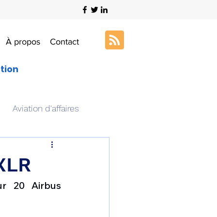
À propos
Contact
ation
Aviation d'affaires
s
Art & Aviation
XLR
r 20 Airbus 
ation aéronautique