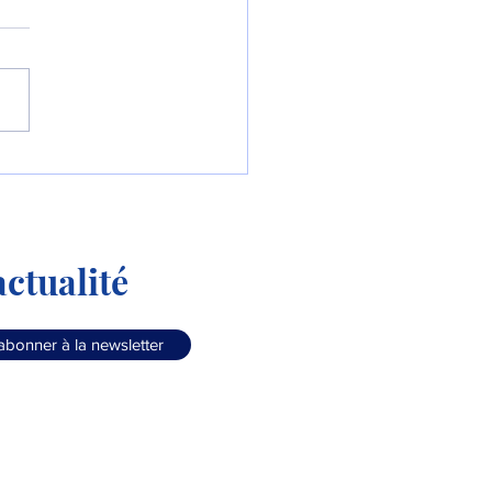
líneas Argentinas
rnise sa flotte !
ctualité
abonner à la newsletter