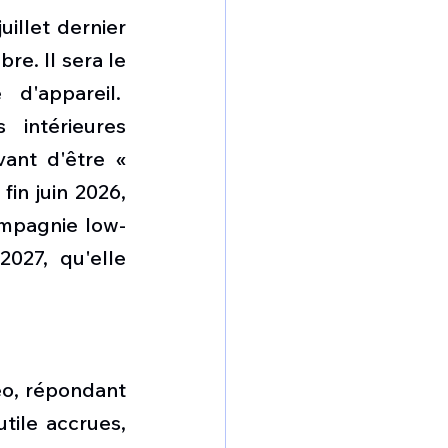
llet dernier 
e. Il sera le 
'appareil.  
intérieures 
ant d'être « 
in juin 2026, 
ompagnie low-
027, qu'elle 
o, répondant 
ile accrues, 