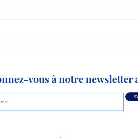
Le premier MC-21-310 de
Aero
série effectue son premier
mode
vol !
nnez-vous à notre newsletter a
S'