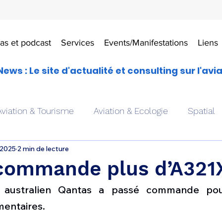
as et podcast
Services
Events/Manifestations
Liens
News : Le site d'actualité et consulting sur l'avi
Aviation & Tourisme
Aviation & Ecologie
Spatial
 2025
2 min de lecture
es
Drones aériens
Avions école
Hélicoptère
commande plus d’A321
r australien Qantas a passé commande pou
Avionique & pilotage
Avion expérimental
Form
entaires.