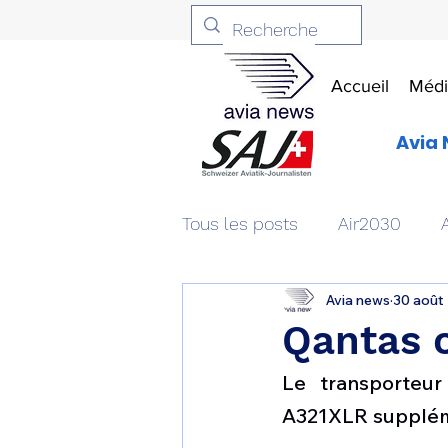
Accueil
Médi
Avia 
Tous les posts
Air2030
Avia news
30 août
Aviation & Défense
Livr
Qantas 
Le transporteu
Patrimoine aéronautique
A321XLR supplém