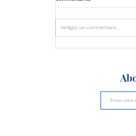
Rédigez un commentaire...
Le septième B777-9
décolle pour son premier
vol !
Abo