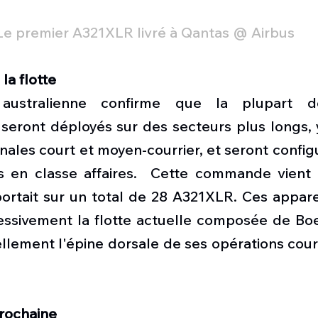
Le premier A321XLR livré à Qantas @ Airbus
la flotte
australienne confirme que la plupart d
seront déployés sur des secteurs plus longs, y
ionales court et moyen-courrier, et seront config
s en classe affaires.  Cette commande vient s’
rtait sur un total de 28 A321XLR. Ces appareil
ssivement la flotte actuelle composée de Boei
llement l'épine dorsale de ses opérations court
prochaine