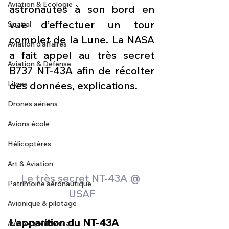
Aviation & Ecologie
astronautes à son bord en 
vue d’effectuer un tour 
Spatial
complet de la Lune. La NASA 
Aviation d'affaires
a fait appel au très secret 
Aviation & Défense
B737 NT-43A afin de récolter 
Livres
des données, explications.
Drones aériens
Avions école
Hélicoptères
Art & Aviation
Le très secret NT-43A @ 
Patrimoine aéronautique
USAF
Avionique & pilotage
L’apparition du NT-43A
Avion expérimental