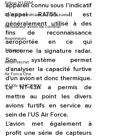
Airbus H145M
appareil connu sous l'indicatif 
d'appel RAT55. Il est 
Opération militaire au Vénézuela
généralement utilisé à des 
Simulateur avion de combat
fins de reconnaissance 
Avionneurs
aéroportée en ce qui 
concerne la signature radar. 
Tiltrotors
Son système permet 
Avion secret
d’analyser la capacité furtive 
Air Force One
d’un avion et donc thermique. 
IAI Kfir C2/C7/TC2
Le NT-43A a permis de 
mettre au point les divers 
avions furtifs en service au 
sein de l’US Air Force.
L’avion met également à 
profit une série de capteurs 