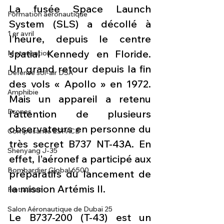
La fusée Space Launch 
Formation aéronautique
System (SLS) a décollé à 
1 er avril
l’heure, depuis le centre 
spatial Kennedy en Floride. 
Motorisation
Un grand retour depuis la fin 
Défense sol-air DSA
des vols « Apollo » en 1972. 
Amphibie
Mais un appareil a retenu 
Drones
l’attention de plusieurs 
observateurs en personne du 
Composante ESPACE
très secret B737 NT-43A. En 
Shenyang J-35
effet, l’aéronef a participé aux 
Bombardier Global 6500
préparatifs du lancement de 
la mission Artémis II.
Fret aérien
Salon Aéronautique de Dubaï 25
Le B737-200 (T-43) est un 