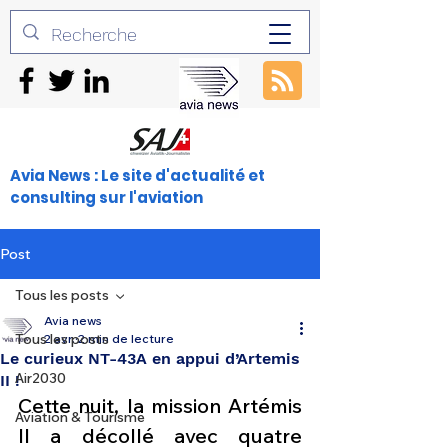
Avia News : Le site d'actualité et
consulting sur l'aviation
Post
Tous les posts
Avia news
Tous les posts
2 avr.
2 min de lecture
Le curieux NT-43A en appui d’Artemis
Air2030
II !
Cette nuit, la mission Artémis 
Aviation & Tourisme
II a décollé avec quatre 