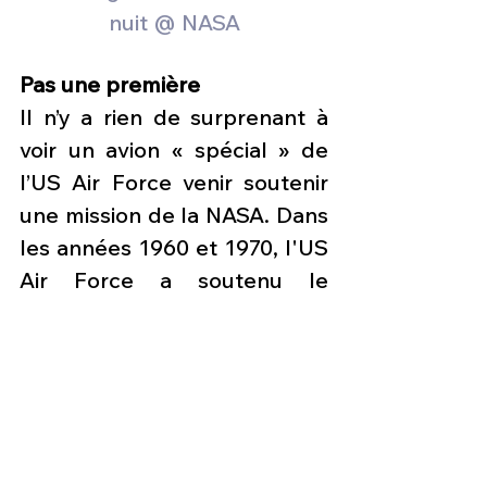
nuit @ NASA
Pas une première
Il n’y a rien de surprenant à 
voir un avion « spécial » de 
l’US Air Force venir soutenir 
une mission de la NASA. Dans 
les années 1960 et 1970, l'US 
Air Force a soutenu le 
programme « Apollo » avec 
des avions similaires de type 
EC-135N. Ceux-ci étaient 
équipés de radars de grande 
taille intégrés dans le nez. 
Ces appareils, notamment 