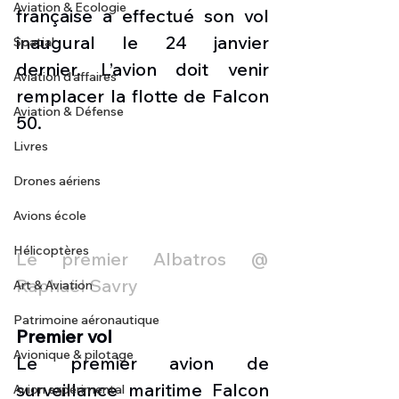
Aviation & Ecologie
française a effectué son vol 
inaugural le 24 janvier 
Spatial
dernier. L’avion doit venir 
Aviation d'affaires
remplacer la flotte de Falcon 
Aviation & Défense
50. 
Livres
Drones aériens
Avions école
Hélicoptères
Le premier Albatros @ 
Raphaël Savry
Art & Aviation
Patrimoine aéronautique
Premier vol
Avionique & pilotage
Le premier avion de 
surveillance maritime Falcon 
Avion expérimental