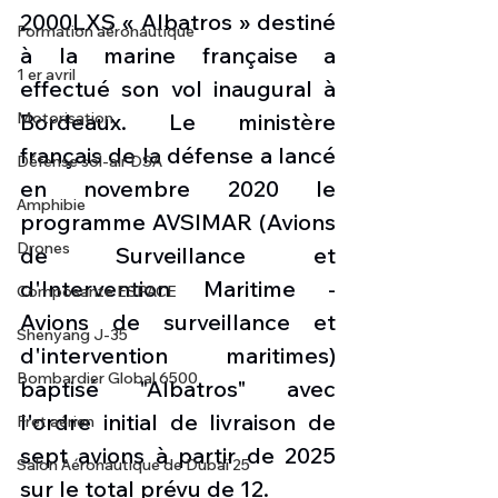
2000LXS « Albatros » destiné 
Formation aéronautique
à la marine française a 
1 er avril
effectué son vol inaugural à 
Motorisation
Bordeaux. Le ministère 
français de la défense a lancé 
Défense sol-air DSA
en novembre 2020 le 
Amphibie
programme AVSIMAR (Avions 
Drones
de Surveillance et 
d'Intervention Maritime - 
Composante ESPACE
Avions de surveillance et 
Shenyang J-35
d'intervention maritimes) 
Bombardier Global 6500
baptisé "Albatros" avec 
l'ordre initial de livraison de 
Fret aérien
sept avions à partir de 2025 
Salon Aéronautique de Dubaï 25
sur le total prévu de 12. 