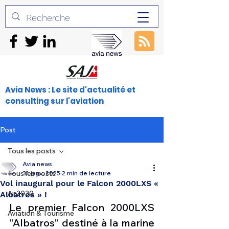
Avia News : Le site d'actualité et
consulting sur l'aviation
Post
Tous les posts
Avia news
Tous les posts
31 janv. 2025
2 min de lecture
Vol inaugural pour le Falcon 2000LXS «
Air2030
Albatros » !
Le premier Falcon 2000LXS 
Aviation & Tourisme
"Albatros" destiné à la marine 