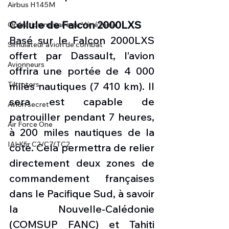
Airbus H145M
Cellule de Falcon 2000LXS
Opération militaire au Vénézuela
Basé sur le Falcon 2000LXS 
Simulateur avion de combat
offert par Dassault, l’avion 
Avionneurs
offrira une portée de 4 000 
Tiltrotors
miles nautiques (7 410 km). Il 
sera est capable de 
Avion secret
patrouiller pendant 7 heures, 
Air Force One
à 200 miles nautiques de la 
IAI Kfir C2/C7/TC2
côte. Cela permettra de relier 
directement deux zones de 
commandement françaises 
dans le Pacifique Sud, à savoir 
la Nouvelle-Calédonie 
(COMSUP FANC) et Tahiti 