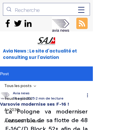
Avia News : Le site d'actualité et
consulting sur l'aviation
Post
Tous les posts
Avia news
Tous les posts
14 août 2025
2 min de lecture
Varsovie modernise ses F-16 !
Air2030
La Pologne va moderniser 
l’ensemble de sa flotte de 48 
Aviation & Tourisme
F-16C/D Block 52+ afin de la 