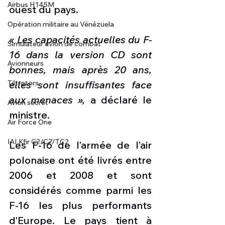
Airbus H145M
ouest du pays.
Opération militaire au Vénézuela
« Les capacités actuelles du F-
Simulateur avion de combat
16 dans la version CD sont 
Avionneurs
bonnes, mais après 20 ans, 
elles sont insuffisantes face 
Tiltrotors
aux menaces »,
 a déclaré le 
Avion secret
ministre.
Air Force One
IAI Kfir C2/C7/TC2
Les F-16 de l’armée de l’air 
polonaise ont été livrés entre 
2006 et 2008 et sont 
considérés comme parmi les 
F-16 les plus performants 
d’Europe. Le pays tient à 