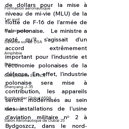
de dollars pour la mise à 
Formation aéronautique
niveau de mi-vie (MLU) de la 
1 er avril
flotte de F-16 de l’armée de 
l’air polonaise.   Le ministre a 
Motorisation
noté qu’il s’agissait d’un 
Défense sol-air DSA
accord extrêmement 
Amphibie
important pour l’industrie et 
l’économie polonaises de la 
Drones
défense. En effet, l’industrie 
Composante ESPACE
polonaise sera mise à 
Shenyang J-35
contribution, les appareils 
Bombardier Global 6500
seront modernisés au sein 
des installations de l'usine 
Fret aérien
d’aviation militaire nᵒ 2 à 
Salon Aéronautique de Dubaï 25
Bydgoszcz, dans le nord-