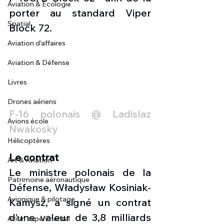
Aviation & Ecologie
porter au standard Viper 
Spatial
Block 72. 
Aviation d'affaires
Aviation & Défense
Livres
Drones aériens
F-16 polonais @ Ladislaz 
Avions école
Nwakosky
Hélicoptères
Le contrat
Art & Aviation
Le ministre polonais de la 
Patrimoine aéronautique
Défense, Władysław Kosiniak-
Avionique & pilotage
Kamysz, a signé un contrat 
d’une valeur de 3,8 milliards 
Avion expérimental