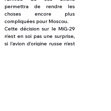
permettra de rendre les 
choses encore plus 
compliquées pour Moscou. 
Cette décision sur le MiG-29 
n’est en soi pas une surprise, 
si l’avion d’origine russe n’est 
pas des plus moderne, il est 
bien connu des pilotes 
ukrainiens. Son intégration se 
fera de manière assez facile 
et rapide contrairement à un 
avion occidental qui 
demanderait de nombreux 
mois d’entrainement, tant 
pour les pilotes que pour les 