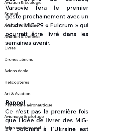
Aviation & Ecologie
Varsovie fera le premier 
Spatial
geste prochainement avec un 
lot de MiG-29 « Fulcrum » qui 
Aviation d'affaires
pourrait être livré dans les 
Aviation & Défense
semaines avenir. 
Livres
Drones aériens
Avions école
Hélicoptères
Art & Aviation
Rappel
Patrimoine aéronautique
Ce n'est pas la première fois 
Avionique & pilotage
que l'idée de livrer des MiG-
29 polonais à l'Ukraine est 
Avion expérimental