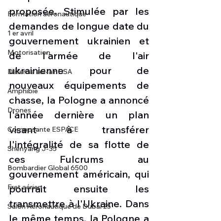
proposée. Stimulée par les 
Formation aéronautique
demandes de longue date du 
1 er avril
gouvernement ukrainien et 
Motorisation
de l'armée de l'air 
ukrainienne pour de 
Défense sol-air DSA
nouveaux équipements de 
Amphibie
chasse, la Pologne a annoncé 
Drones
l'année dernière un plan 
visant à transférer 
Composante ESPACE
l'intégralité de sa flotte de 
Shenyang J-35
ces Fulcrums au 
Bombardier Global 6500
gouvernement américain, qui 
pourrait ensuite les 
Fret aérien
transmettre à l'Ukraine. Dans 
Salon Aéronautique de Dubaï 25
le même temps, la Pologne a 