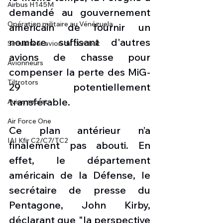
Airbus H145M
demandé au gouvernement 
Opération militaire au Vénézuela
américain de fournir un 
nombre suffisant d'autres 
Simulateur avion de combat
avions de chasse pour 
Avionneurs
compenser la perte des MiG-
Tiltrotors
29 potentiellement 
transférable. 
Avion secret
Air Force One
Ce plan antérieur n’a 
IAI Kfir C2/C7/TC2
finalement pas abouti. En 
effet, le département 
américain de la Défense, le 
secrétaire de presse du 
Pentagone, John Kirby, 
déclarant que "la perspective 