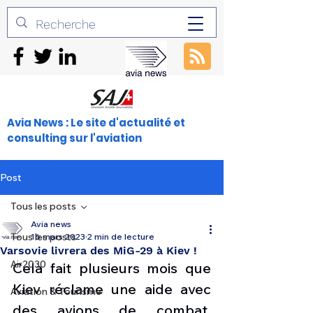
Avia News : Le site d'actualité et
consulting sur l'aviation
Post
Tous les posts
Avia news
Tous les posts
16 mars 2023
2 min de lecture
Varsovie livrera des MiG-29 à Kiev !
Air2030
Cela fait plusieurs mois que 
Kiev réclame une aide avec 
Aviation & Tourisme
des avions de combat, 