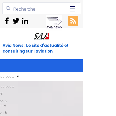
Avia News : Le site d'actualité et
consulting sur l'aviation
les posts
les posts
30
ion &
isme
ion &