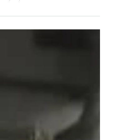
C a livré un lot d’avions de combat d'attaque Su-34 (NVO) de nouvelle 
nse (plus précisément, aux Forces aériennes russes).