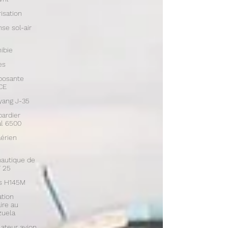
isation
se sol-air
ibie
es
osante
CE
yang J-35
ardier
l 6500
aérien
autique de
 25
us H145M
tion
aire au
zuela
ateur avion