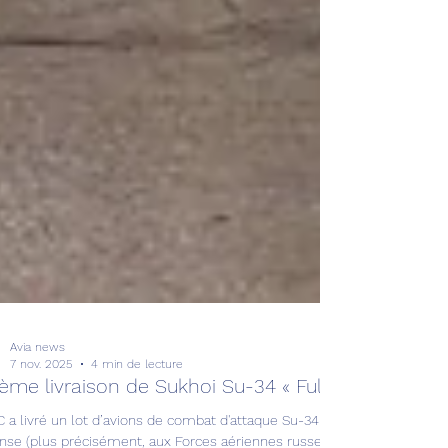
Avia news
7 nov. 2025
4 min de lecture
ième livraison de Sukhoi Su-34 « Fullback » !