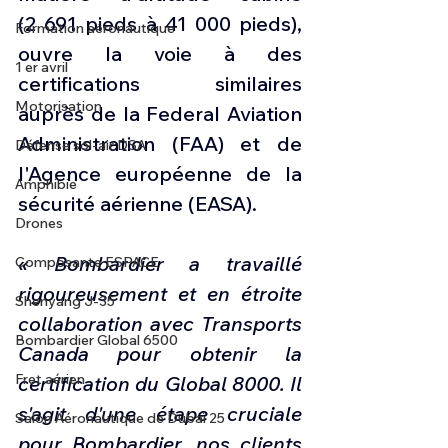
(2 691 pieds à 41 000 pieds), 
Formation aéronautique
ouvre la voie à des 
1 er avril
certifications similaires 
Motorisation
auprès de la Federal Aviation 
Administration (FAA) et de 
Défense sol-air DSA
l'Agence européenne de la 
Amphibie
sécurité aérienne (EASA).
Drones
« Bombardier a travaillé 
Composante ESPACE
rigoureusement et en étroite 
Shenyang J-35
collaboration avec Transports 
Bombardier Global 6500
Canada pour obtenir la 
Fret aérien
certification du Global 8000. Il 
s'agit d'une étape cruciale 
Salon Aéronautique de Dubaï 25
pour Bombardier, nos clients 