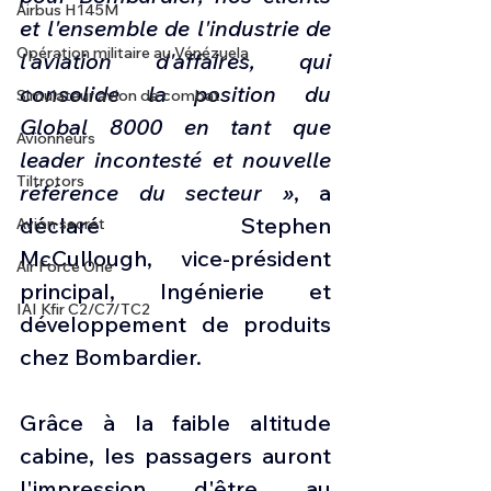
Airbus H145M
et l'ensemble de l'industrie de 
Opération militaire au Vénézuela
l'aviation d'affaires, qui 
consolide la position du 
Simulateur avion de combat
Global 8000 en tant que 
Avionneurs
leader incontesté et nouvelle 
Tiltrotors
référence du secteur »
, a 
déclaré Stephen 
Avion secret
McCullough, vice-président 
Air Force One
principal, Ingénierie et 
IAI Kfir C2/C7/TC2
développement de produits 
chez Bombardier.
Grâce à la faible altitude 
cabine, les passagers auront 
l'impression d'être au 