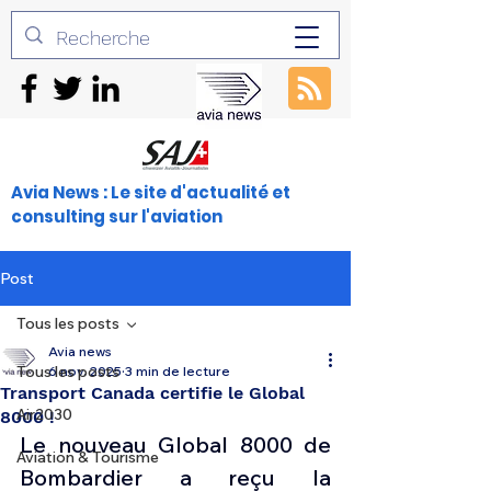
Avia News : Le site d'actualité et
consulting sur l'aviation
Post
Tous les posts
Avia news
Tous les posts
6 nov. 2025
3 min de lecture
Transport Canada certifie le Global
Air2030
8000 !
Le nouveau Global 8000 de 
Aviation & Tourisme
Bombardier a reçu la 