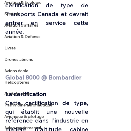
Aviation & Ecologie
certification de type de 
Transports Canada et devrait 
Spatial
entrer en service cette 
Aviation d'affaires
année.
Aviation & Défense
Livres
Drones aériens
Avions école
Global 8000 @ Bombardier  
Hélicoptères
La certification
Art & Aviation
Cette certification de type, 
Patrimoine aéronautique
qui établit une nouvelle 
Avionique & pilotage
référence dans l'industrie en 
Avion expérimental
matière d'altitude cabine 