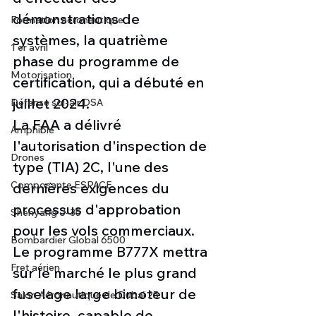
démonstrations de 
Formation aéronautique
systèmes, la quatrième 
1 er avril
phase du programme de 
Motorisation
certification, qui a débuté en 
juillet 2024.
Défense sol-air DSA
La FAA a délivré 
Amphibie
l'autorisation d'inspection de 
Drones
type (TIA) 2C, l'une des 
Composante ESPACE
dernières exigences du 
processus d'approbation 
Shenyang J-35
pour les vols commerciaux. 
Bombardier Global 6500
Le programme B777X mettra 
Fret aérien
sur le marché le plus grand 
fuselage large bimoteur de 
Salon Aéronautique de Dubaï 25
l'histoire, capable de 