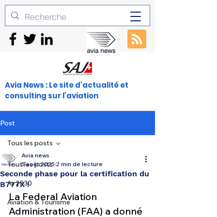
Avia News : Le site d'actualité et
consulting sur l'aviation
Post
Tous les posts
Avia news
Tous les posts
5 août 2025
2 min de lecture
Seconde phase pour la certification du
Air2030
B777X !
La Federal Aviation 
Aviation & Tourisme
Administration (FAA) a donné 