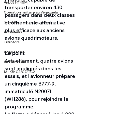
Airbus H145M
transporter environ 430 
Opération militaire au Vénézuela
passagers dans deux classes 
et offrant une alternative 
Simulateur avion de combat
plus efficace aux anciens 
Avionneurs
avions quadrimoteurs.
Tiltrotors
Avion secret
Le point
Actuellement, quatre avions 
Air Force One
sont impliqués dans les 
IAI Kfir C2/C7/TC2
essais, et l’avionneur prépare 
un cinquième B777-9, 
immatriculé N2007L 
(WH286), pour rejoindre le 
programme.