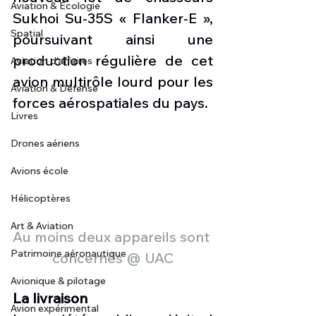
Aviation & Ecologie
Sukhoi Su-35S « Flanker-E », 
Spatial
poursuivant ainsi une 
production régulière de cet 
Aviation d'affaires
avion multirôle lourd pour les 
Aviation & Défense
forces aérospatiales du pays. 
Livres
Drones aériens
Avions école
Hélicoptères
Art & Aviation
Au moins deux appareils sont 
Patrimoine aéronautique
concernés @ UAC
Avionique & pilotage
La livraison
Avion expérimental