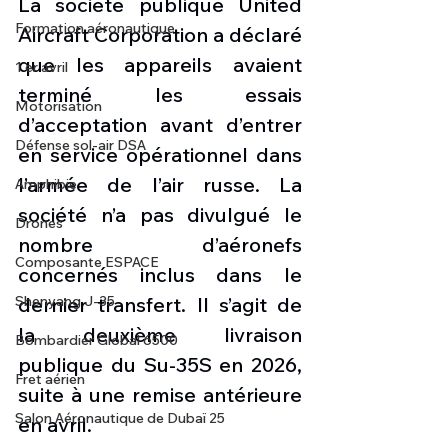
La société publique United 
Formation aéronautique
Aircraft Corporation a déclaré 
que les appareils avaient 
1 er avril
terminé les essais 
Motorisation
d’acceptation avant d’entrer 
Défense sol-air DSA
en service opérationnel dans 
l’armée de l’air russe. La 
Amphibie
société n’a pas divulgué le 
Drones
nombre d’aéronefs 
Composante ESPACE
concernés inclus dans le 
dernier transfert. Il s’agit de 
Shenyang J-35
la deuxième livraison 
Bombardier Global 6500
publique du Su-35S en 2026, 
Fret aérien
suite à une remise antérieure 
Salon Aéronautique de Dubaï 25
en avril.