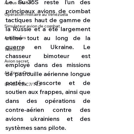
Le Su-35S reste l’un des 
Airbus H145M
principaux avions de combat 
Opération militaire au Vénézuela
tactiques haut de gamme de 
Simulateur avion de combat
la Russie et a été largement 
utilisé tout au long de la 
Avionneurs
guerre en Ukraine. Le 
Tiltrotors
chasseur bimoteur est 
Avion secret
employé dans des missions 
de patrouille aérienne longue 
Air Force One
portée, d’escorte et de 
IAI Kfir C2/C7/TC2
soutien aux frappes, ainsi que 
dans des opérations de 
contre-aérien contre des 
avions ukrainiens et des 
systèmes sans pilote.