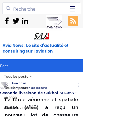
Avia News : Le site d'actualité et
consulting sur l'aviation
Post
Tous les posts
Avia news
Tous les posts
27 mai
4 min de lecture
Seconde livraison de Sukhoi Su-35S !
Air2030
La force aérienne et spatiale 
russe (VKS) a reçu un 
Aviation & Tourisme
nouveau lot de chasseurs 