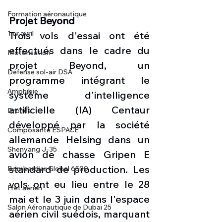
Formation aéronautique
Projet Beyond
1 er avril
Trois vols d'essai ont été 
effectués dans le cadre du 
Motorisation
projet Beyond, un 
Défense sol-air DSA
programme intégrant le 
Amphibie
système d'intelligence 
artificielle (IA) Centaur 
Drones
développé par la société 
Composante ESPACE
allemande Helsing dans un 
Shenyang J-35
avion de chasse Gripen E 
standard de production. Les 
Bombardier Global 6500
vols ont eu lieu entre le 28 
Fret aérien
mai et le 3 juin dans l'espace 
Salon Aéronautique de Dubaï 25
aérien civil suédois, marquant 