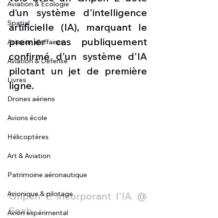
Aviation & Ecologie
d’un système d'intelligence 
Spatial
artificielle (IA), marquant le 
premier cas publiquement 
Aviation d'affaires
confirmé d'un système d'IA 
Aviation & Défense
pilotant un jet de première 
Livres
ligne.
Drones aériens
Avions école
Hélicoptères
Art & Aviation
Patrimoine aéronautique
Avionique & pilotage
Gripen E incorporant l'IA @ 
Saab
Avion expérimental