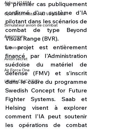
Airbus H145M
le premier cas publiquement 
confirmé d'un système d'IA 
Opération militaire au Vénézuela
pilotant dans les scénarios de 
Simulateur avion de combat
combat de type Beyond 
Avionneurs
Visual Range (BVR).
Le projet est entièrement 
Tiltrotors
financé par l'Administration 
Avion secret
suédoise du matériel de 
Air Force One
défense (FMV) et s'inscrit 
dans le cadre du programme 
IAI Kfir C2/C7/TC2
Swedish Concept for Future 
Fighter Systems. Saab et 
Helsing visent à explorer 
comment l'IA peut soutenir 
les opérations de combat 