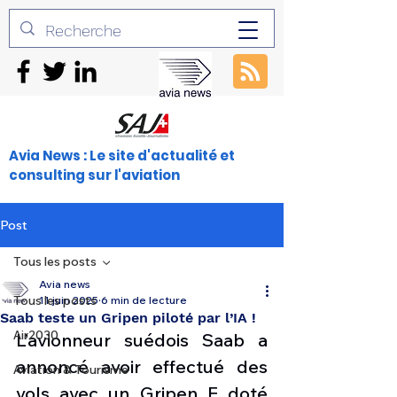
Avia News : Le site d'actualité et
consulting sur l'aviation
Post
Tous les posts
Avia news
Tous les posts
11 juin 2025
6 min de lecture
Saab teste un Gripen piloté par l’IA !
Air2030
L’avionneur suédois Saab a 
annoncé avoir effectué des 
Aviation & Tourisme
vols avec un Gripen E doté 