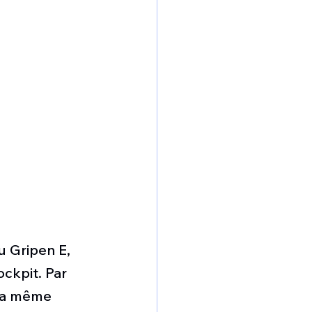
u Gripen E, 
ockpit. Par 
 la même 