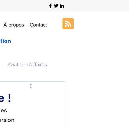
À propos
Contact
ation
Aviation d'affaires
s
Art & Aviation
e !
les 
ation aéronautique
ersion 