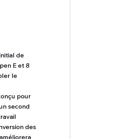
nitial de 
pen E et 8 
ler le 
conçu pour 
 un second 
ravail 
nversion des 
 améliorera 