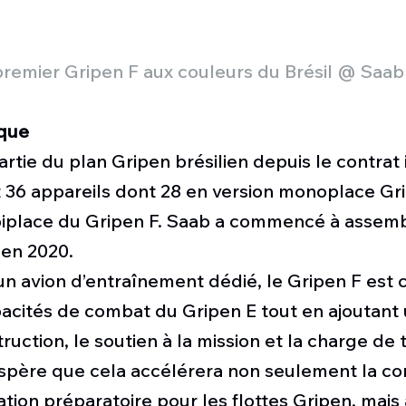
premier Gripen F aux couleurs du Brésil @ Saab
ique
artie du plan Gripen brésilien depuis le contrat i
t 36 appareils dont 28 en version monoplace Gri
 biplace du Gripen F. Saab a commencé à assemb
 en 2020.
n avion d’entraînement dédié, le Gripen F est 
pacités de combat du Gripen E tout en ajoutant
truction, le soutien à la mission et la charge de t
spère que cela accélérera non seulement la co
ation préparatoire pour les flottes Gripen, mais