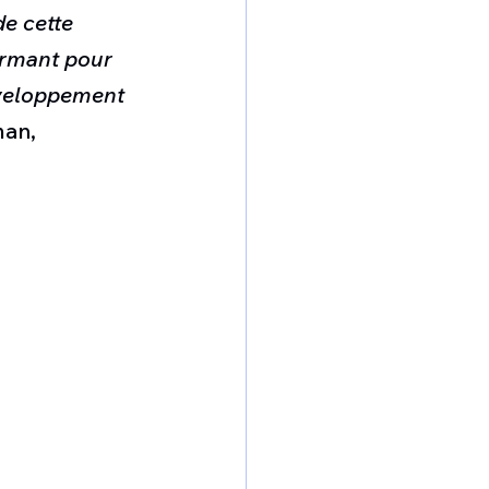
e cette 
ormant pour 
développement 
an, 