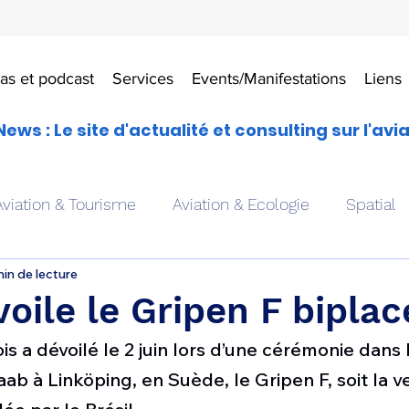
as et podcast
Services
Events/Manifestations
Liens
News : Le site d'actualité et consulting sur l'avi
Aviation & Tourisme
Aviation & Ecologie
Spatial
min de lecture
es
Drones aériens
Avions école
Hélicoptère
oile le Gripen F biplac
s a dévoilé le 2 juin lors d’une cérémonie dans 
Avionique & pilotage
Avion expérimental
Form
aab à Linköping, en Suède, le Gripen F, soit la v