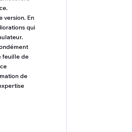
ce.
e version. En 
orations qui 
mulateur.
ofondément 
feuille de 
ce 
rmation de 
expertise 