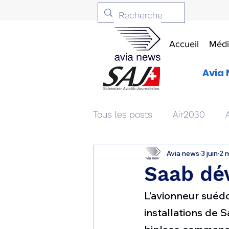
Accueil
Médi
Avia 
Tous les posts
Air2030
Avia news
3 juin
2 
Aviation & Défense
Livr
Saab dév
L’avionneur suédoi
Patrimoine aéronautique
installations de S