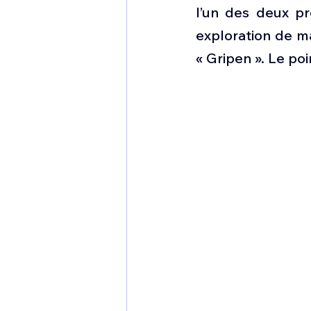
1 er avril
Motorisation
l’un des deux pr
exploration de m
« Gripen ». Le poi
Shenyang J-35
Bombard
Airbus H145M
Opération
Tiltrotors