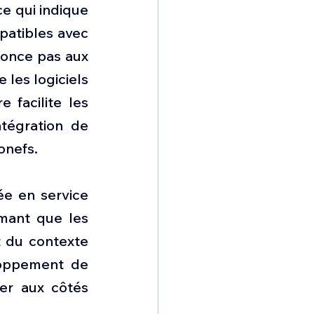
 qui indique 
atibles avec 
nonce pas aux 
les logiciels 
 facilite les 
tégration de 
onefs.
ée en service 
mant que les 
 du contexte 
loppement de 
er aux côtés 