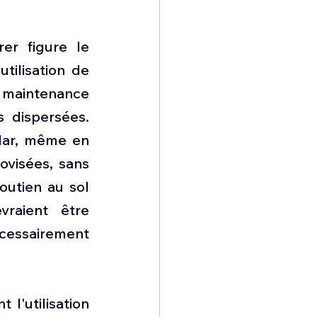
r figure le 
tilisation de 
e maintenance 
 dispersées. 
adar, même en 
visées, sans 
utien au sol 
raient être 
cessairement 
'utilisation 