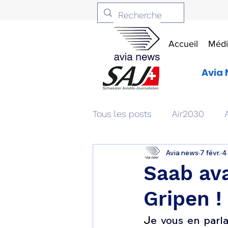
Accueil
Médi
Avia 
Tous les posts
Air2030
Avia news
7 févr.
4
Aviation & Défense
Livr
Saab ava
Gripen !
Patrimoine aéronautique
J
e vous en parla