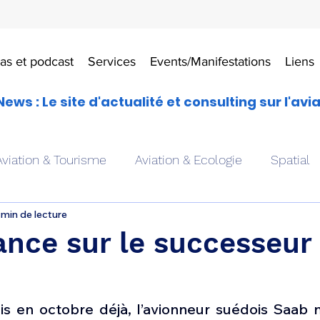
as et podcast
Services
Events/Manifestations
Liens
News : Le site d'actualité et consulting sur l'avi
Aviation & Tourisme
Aviation & Ecologie
Spatial
 min de lecture
es
Drones aériens
Avions école
Hélicoptère
nce sur le successeur
Avionique & pilotage
Avion expérimental
Form
is en octobre déjà, l’avionneur suédois Saab n’