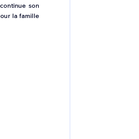
omposante ESPACE
continue son 
r la famille 
e de Dubaï 25
t
Avionneurs