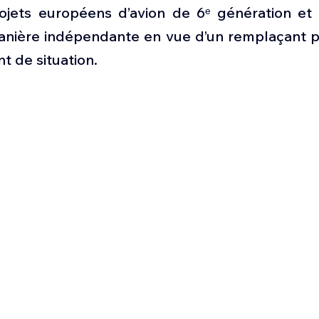
Défense sol-air DSA
Amphibie
Drones
C
ojets européens d’avion de 6ᵉ génération et 
anière indépendante en vue d’un remplaçant pou
nt de situation.
ier Global 6500
Fret aérien
Salon Aéronautiqu
 militaire au Vénézuela
Simulateur avion de comba