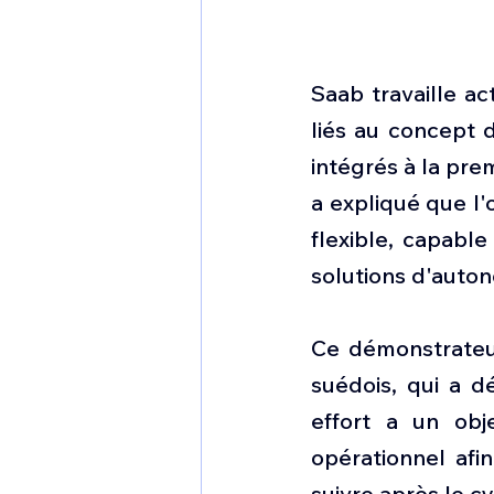
Saab travaille ac
liés au concept d
intégrés à la pre
a expliqué que l'
flexible, capable
solutions d'auto
Ce démonstrateur
suédois, qui a d
effort a un obje
opérationnel afi
suivre après le c