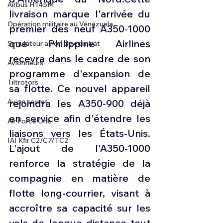
Airbus H145M
livraison marque l'arrivée du 
Opération militaire au Vénézuela
premier des neuf A350-1000 
que Philippine Airlines 
Simulateur avion de combat
recevra dans le cadre de son 
Avionneurs
programme d'expansion de 
Tiltrotors
sa flotte. Ce nouvel appareil 
Avion secret
rejoindra les A350-900 déjà 
en service afin d'étendre les 
Air Force One
liaisons vers les États-Unis. 
IAI Kfir C2/C7/TC2
L'ajout de l'A350-1000 
renforce la stratégie de la 
compagnie en matière de 
flotte long-courrier, visant à 
accroître sa capacité sur les 
vols de longue distance tout 