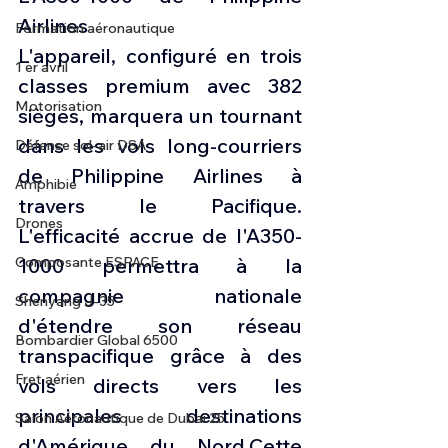
Airlines
Formation aéronautique
L'appareil, configuré en trois 
1 er avril
classes premium avec 382 
Motorisation
sièges, marquera un tournant 
dans les vols long-courriers 
Défense sol-air DSA
de Philippine Airlines à 
Amphibie
travers le Pacifique. 
Drones
L'efficacité accrue de l'A350-
Composante ESPACE
1000 permettra à la 
compagnie nationale 
Shenyang J-35
d'étendre son réseau 
Bombardier Global 6500
transpacifique grâce à des 
Fret aérien
vols directs vers les 
principales destinations 
Salon Aéronautique de Dubaï 25
d'Amérique du Nord.Cette 