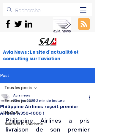
Avia News : Le site d'actualité et
consulting sur l'aviation
Post
Tous les posts
Avia news
Tous les posts
23 déc. 2025
2 min de lecture
Philippine Airlines reçoit premier
Air2030
Airbus A350-1000 !
Philippine Airlines a pris 
Aviation & Tourisme
livraison de son premier 