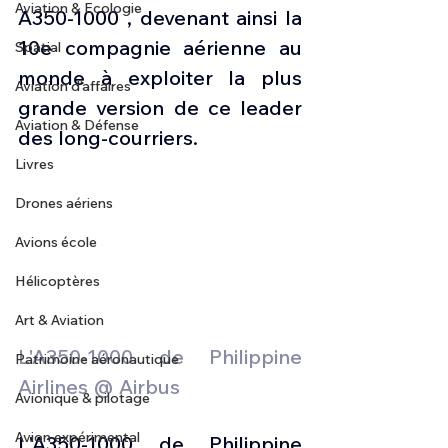
Aviation & Ecologie
A350-1000 , devenant ainsi la 
10e compagnie aérienne au 
Spatial
monde à exploiter la plus 
Aviation d'affaires
grande version de ce leader 
Aviation & Défense
des long-courriers.
Livres
Drones aériens
Avions école
Hélicoptères
Art & Aviation
L'A350-1000 de Philippine 
Patrimoine aéronautique
Airlines @ Airbus 
Avionique & pilotage
Avion expérimental
L'A350-1000 de Philippine 