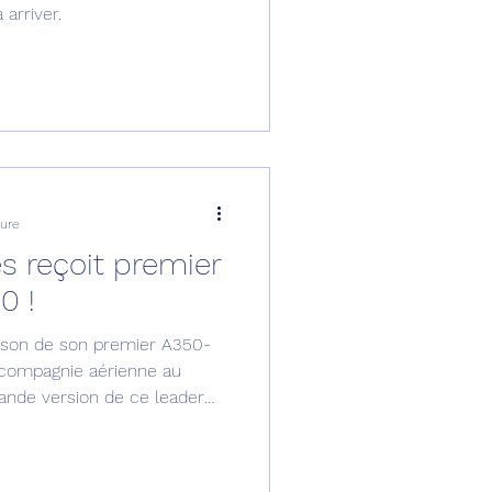
rriver.
ture
çoit premier
0 !
vraison de son premier A350-
e compagnie aérienne au
rande version de ce leader