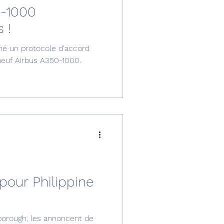
0-1000
omposante ESPACE
 !
igné un protocole d'accord
e de Dubaï 25
 neuf Airbus A350-1000.
t
Avionneurs
pour Philippine
borough, les annoncent de