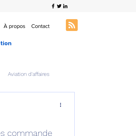
À propos
Contact
ation
Aviation d'affaires
s
Art & Aviation
ation aéronautique
nde