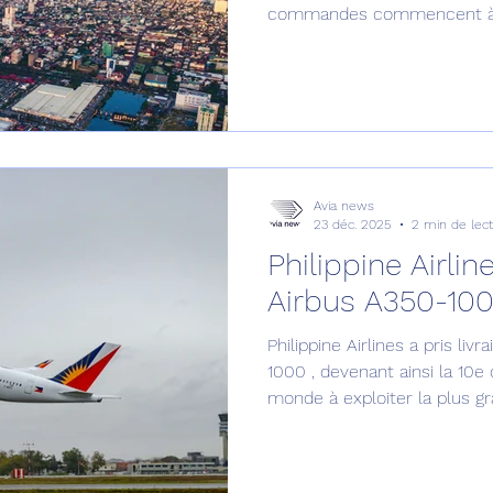
commandes commencent à a
Avia news
23 déc. 2025
2 min de lec
Philippine Airlines re
Airbus A350-100
Philippine Airlines a pris li
1000 , devenant ainsi la 10
monde à exploiter la plus g
des long-courriers.