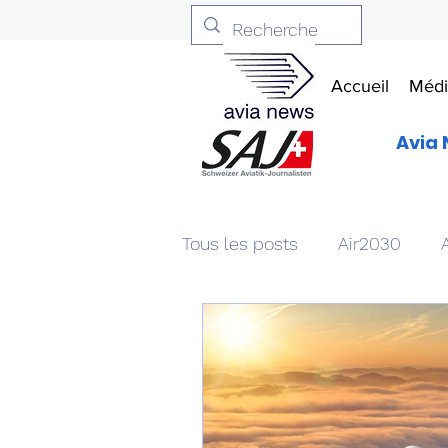
Accueil
Médi
Avia 
Tous les posts
Air2030
Aviation & Défense
Livr
Patrimoine aéronautique