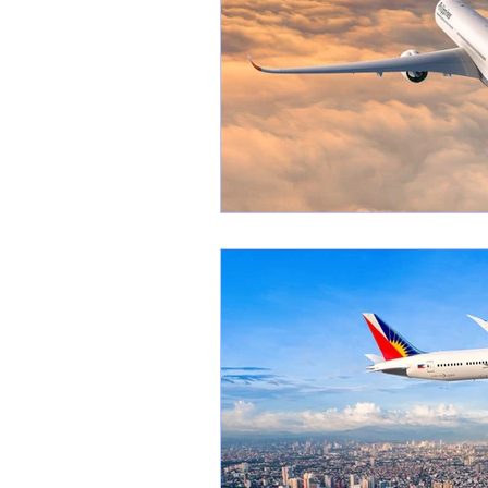
1 er avril
Motorisation
Shenyang J-35
Bombard
Airbus H145M
Opération
Tiltrotors