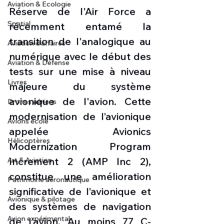
Aviation & Ecologie
Réserve de l'Air Force a 
Spatial
récemment entamé la 
transition de l'analogique au 
Aviation d'affaires
numérique avec le début des 
Aviation & Défense
tests sur une mise à niveau 
Livres
majeure du système 
avionique de l'avion. Cette 
Drones aériens
modernisation de l’avionique 
Avions école
appelée Avionics 
Hélicoptères
Modernization Program 
Increment 2 (AMP Inc 2), 
Art & Aviation
constitue une amélioration 
Patrimoine aéronautique
significative de l’avionique et 
Avionique & pilotage
des systèmes de navigation 
Avion expérimental
de l’avion. Au moins 77 C-