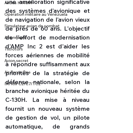
une amélioration significative 
Airbus H145M
des systèmes d’avionique et 
Opération militaire au Vénézuela
de navigation de l’avion vieux 
Simulateur avion de combat
de près de 60 ans. L'objectif 
de l'effort de modernisation 
Avionneurs
d'AMP Inc 2 est d'aider les 
Tiltrotors
forces aériennes de mobilité 
Avion secret
à répondre suffisamment aux 
priorités de la stratégie de 
Air Force One
défense nationale, selon la 
IAI Kfir C2/C7/TC2
branche avionique héritée du 
C-130H. La mise à niveau 
fournit un nouveau système 
de gestion de vol, un pilote 
automatique, de grands 