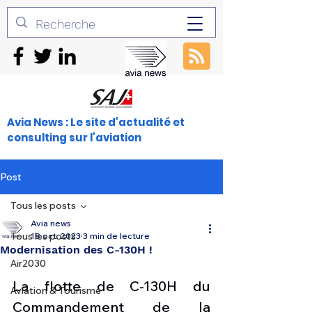
Avia News : Le site d'actualité et
consulting sur l'aviation
Post
Tous les posts
Avia news
Tous les posts
18 oct. 2023
3 min de lecture
Modernisation des C-130H !
Air2030
La flotte de C-130H du 
Aviation & Tourisme
Commandement de la 