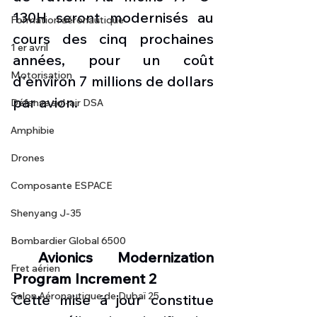
130H seront modernisés au 
Formation aéronautique
cours des cinq prochaines 
1 er avril
années, pour un coût 
Motorisation
d'environ 7 millions de dollars 
par avion.
Défense sol-air DSA
Amphibie
Drones
Composante ESPACE
Shenyang J-35
Bombardier Global 6500
 Avionics Modernization 
Fret aérien
Program Increment 2
Salon Aéronautique de Dubaï 25
Cette mise ä jour constitue 