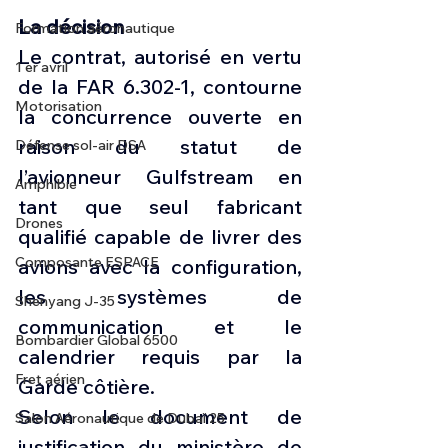
La décision
Formation aéronautique
Le contrat, autorisé en vertu 
1 er avril
de la FAR 6.302-1, contourne 
Motorisation
la concurrence ouverte en 
raison du statut de 
Défense sol-air DSA
l’avionneur Gulfstream en 
Amphibie
tant que seul fabricant 
Drones
qualifié capable de livrer des 
Composante ESPACE
avions avec la configuration, 
les systèmes de 
Shenyang J-35
communication et le 
Bombardier Global 6500
calendrier requis par la 
Fret aérien
Garde côtière.
Selon le document de 
Salon Aéronautique de Dubaï 25
justification du ministère de 