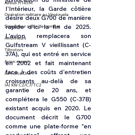
Airbus H145M
l'Intérieur, la Garde côtière 
Opération militaire au Vénézuela
désire deux G700 de manière 
rapide d'ici la fin de 2025. 
Simulateur avion de combat
L'avion remplacera son 
Avionneurs
Gulfstream V vieillissant (C-
Tiltrotors
37A), qui est entré en service 
Avion secret
en 2002 et fait maintenant 
face à des coûts d'entretien 
Air Force One
croissants au-delà de sa 
IAI Kfir C2/C7/TC2
garantie de 20 ans, et 
complétera le G550 (C-37B) 
existant acquis en 2020. Le 
document décrit le G700 
comme une plate-forme "en 