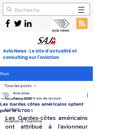
Avia News : Le site d'actualité et
consulting sur l'aviation
Post
Tous les posts
Avia news
Tous les posts
4 nov. 2025
5 min de lecture
Les Gardes côtes américains optent
Air2030
pour le G700 !
Les Gardes-côtes américains 
Aviation & Tourisme
ont attribué à l’avionneur 