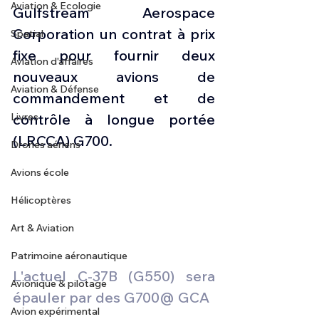
Aviation & Ecologie
Gulfstream Aerospace 
Corporation un contrat à prix 
Spatial
fixe pour fournir deux 
Aviation d'affaires
nouveaux avions de 
Aviation & Défense
commandement et de 
Livres
contrôle à longue portée 
(LRCCA) G700.
Drones aériens
Avions école
Hélicoptères
Art & Aviation
Patrimoine aéronautique
L'actuel C-37B (G550) sera 
Avionique & pilotage
épauler par des G700@ GCA
Avion expérimental