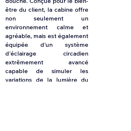
douche. Conçue pour le bien-
être du client, la cabine offre 
non seulement un 
environnement calme et 
agréable, mais est également 
équipée d'un système 
d'éclairage circadien 
extrêmement avancé 
capable de simuler les 
variations de la lumière du 
soleil dans le fuseau horaire 
vers lequel l'avion vole, 
permettant ainsi de réduire le 
décalage horaire. La cabine 
accueille jusqu'à 19 