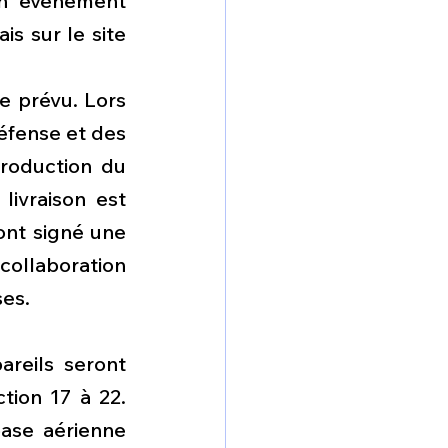
un événement 
s sur le site 
 prévu. Lors 
éfense et des 
roduction du 
ivraison est 
ont signé une 
ollaboration 
ses.
reils seront 
ion 17 à 22. 
ase aérienne 