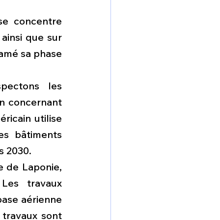
se concentre 
ainsi que sur 
tamé sa phase 
pectons les 
n concernant 
cain utilise 
es bâtiments 
s 2030.
 de Laponie, 
Les travaux 
base aérienne 
 travaux sont 