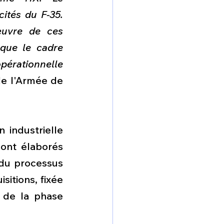
ités du F-35. 
œuvre de ces 
que le cadre 
opérationnelle 
e l'Armée de 
industrielle 
ont élaborés 
du processus 
itions, fixée 
 de la phase 