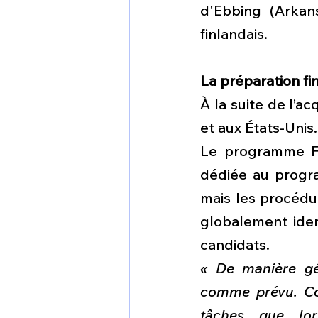
d'Ebbing (Arkans
finlandais.
La préparation fi
À la suite de l’ac
et aux États-Unis.
Le programme F-
dédiée au progra
mais les procédur
globalement iden
candidats. 
« De manière gé
comme prévu. Co
tâches que lor