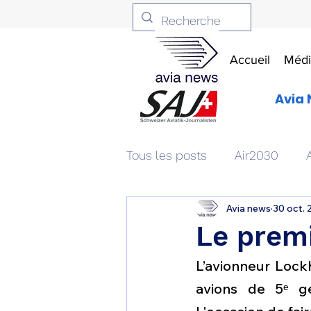
Accueil
Médi
Avia 
Tous les posts
Air2030
Avia news
30 oct. 
Aviation & Défense
Livr
Le premi
L’avionneur Lock
Patrimoine aéronautique
avions de 5ᵉ gé