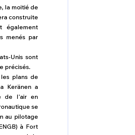
, la moitié de 
ra construite 
t également 
ls menés par 
ats-Unis sont 
e précisés.
les plans de 
ka Keränen a 
de l'air en 
ronautique se 
n au pilotage 
ENGB) à Fort 