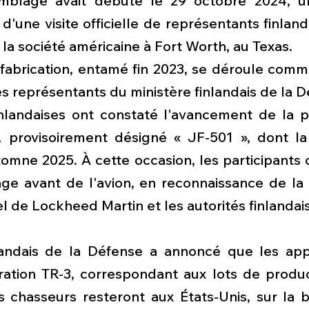
ssemblage avait débuté le 29 octobre 2024, 
une visite officielle de représentants finlandai
la société américaine à Fort Worth, au Texas.
fabrication, entamé fin 2023, se déroule comme
des représentants du ministère finlandais de la D
nlandaises ont constaté l'avancement de la p
, provisoirement désigné « JF-501 », dont la l
omne 2025. À cette occasion, les participants 
ge avant de l'avion, en reconnaissance de la c
l de Lockheed Martin et les autorités finlandai
landais de la Défense a annoncé que les appa
ration TR-3, correspondant aux lots de product
s chasseurs resteront aux États-Unis, sur la b