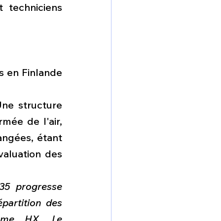
 techniciens 
s en Finlande 
ne structure 
ée de l'air, 
ngées, étant 
aluation des 
5 progresse 
artition des 
mme HX. Le 