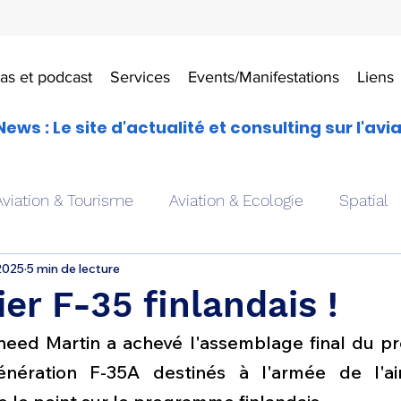
as et podcast
Services
Events/Manifestations
Liens
News : Le site d'actualité et consulting sur l'avi
Aviation & Tourisme
Aviation & Ecologie
Spatial
2025
5 min de lecture
es
Drones aériens
Avions école
Hélicoptère
er F-35 finlandais !
heed Martin a achevé l'assemblage final du pr
Avionique & pilotage
Avion expérimental
Form
nération F-35A destinés à l'armée de l'air 