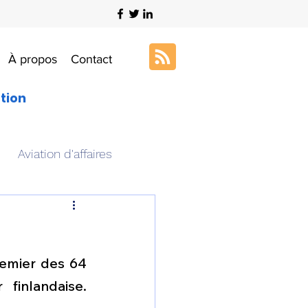
À propos
Contact
ation
Aviation d'affaires
s
Art & Aviation
emier des 64 
ation aéronautique
finlandaise. 